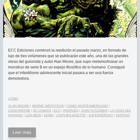
ECC Ediciones comenzó la reedición el pasado marzo, en formato de
lujo de tres volúmenes que se publicarán este año, una de las grandes
obras del guionista y autor Alan Moore, que supo metamorfosear un
monstruo de serie B en un espejo filosófico de lo humano. Consiguió
que el infantilismo adolescente inicial pasara a ser una fuerza
demoledora.
CÓMIC
ALAN MOORE
|
BERNIE WRITHTSON
|
CÓMIC NORTEAMERICANO
|
CONSTANTINE
|
DC COMICS
|
ECC
|
FANTASÍA
|
JOHN TOTLEBEN
|
LA COSA DEL
PANTANO
|
LEN WEIN
|
SERIE
|
STEPHEN BISETTE
|
SUPERHÉROES
|
VERTIGO
Leer más