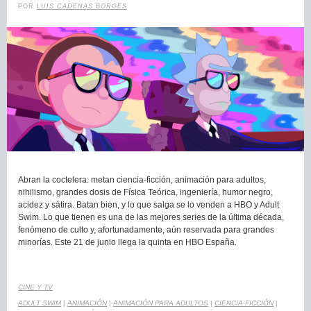
POR
LUIS CADENAS BORGES
Abran la coctelera: metan ciencia-ficción, animación para adultos,
nihilismo, grandes dosis de Física Teórica, ingeniería, humor negro,
acidez y sátira. Batan bien, y lo que salga se lo venden a HBO y Adult
Swim. Lo que tienen es una de las mejores series de la última década,
fenómeno de culto y, afortunadamente, aún reservada para grandes
minorías. Este 21 de junio llega la quinta en HBO España.
CINE Y TV
ADULT SWIM
|
ANIMACIÓN
|
ANIMACIÓN PARA ADULTOS
|
CIENCIA FICCIÓN
|