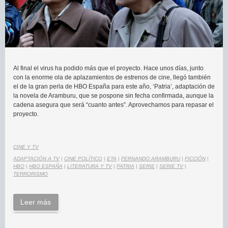
Al final el virus ha podido más que el proyecto. Hace unos días, junto
con la enorme ola de aplazamientos de estrenos de cine, llegó también
el de la gran perla de HBO España para este año, ‘Patria’, adaptación de
la novela de Aramburu, que se pospone sin fecha confirmada, aunque la
cadena asegura que será “cuanto antes”. Aprovechamos para repasar el
proyecto.
CINE Y TV
ADAPTACIÓN A TV
|
CINE POLÍTICO
|
ETA
|
FERNANDO ARAMBURU
|
FICCIÓN
|
HBO
|
HBO ESPAÑA
|
LITERATURA Y TV
|
PATRIA
|
SERIE
|
SERIE TV
|
TERRORISMO
Leer más