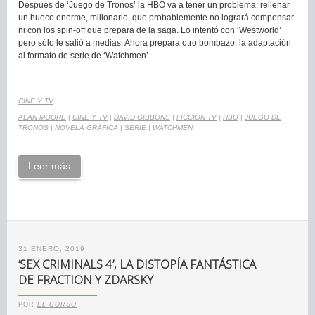
Después de ‘Juego de Tronos’ la HBO va a tener un problema: rellenar
un hueco enorme, millonario, que probablemente no logrará compensar
ni con los spin-off que prepara de la saga. Lo intentó con ‘Westworld’
pero sólo le salió a medias. Ahora prepara otro bombazo: la adaptación
al formato de serie de ‘Watchmen’.
CINE Y TV
ALAN MOORE
|
CINE Y TV
|
DAVID GIBBONS
|
FICCIÓN TV
|
HBO
|
JUEGO DE
TRONOS
|
NOVELA GRÁFICA
|
SERIE
|
WATCHMEN
Leer más
31 ENERO, 2019
‘SEX CRIMINALS 4’, LA DISTOPÍA FANTÁSTICA
DE FRACTION Y ZDARSKY
POR
EL CORSO