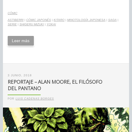
CÓMIC
ASTIBERRI
|
CÓMIC JAPONÉS
|
KITARO
|
MINOTOLOGÍA JAPONESA
|
SAGA
|
SERIE
|
SHIGERU MIZUKI
|
YOKAI
Leer más
3 JUNIO, 2018
REPORTAJE – ALAN MOORE, EL FILÓSOFO
DEL PANTANO
POR
LUIS CADENAS BORGES