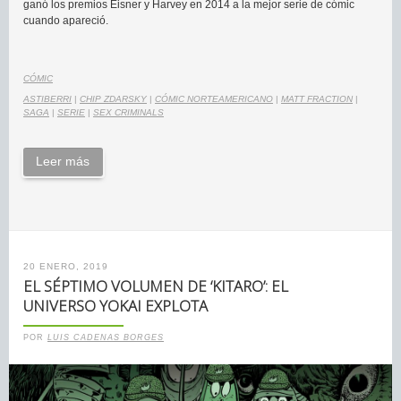
ganó los premios Eisner y Harvey en 2014 a la mejor serie de cómic
cuando apareció.
CÓMIC
ASTIBERRI
|
CHIP ZDARSKY
|
CÓMIC NORTEAMERICANO
|
MATT FRACTION
|
SAGA
|
SERIE
|
SEX CRIMINALS
Leer más
20 ENERO, 2019
EL SÉPTIMO VOLUMEN DE ‘KITARO’: EL
UNIVERSO YOKAI EXPLOTA
POR
LUIS CADENAS BORGES