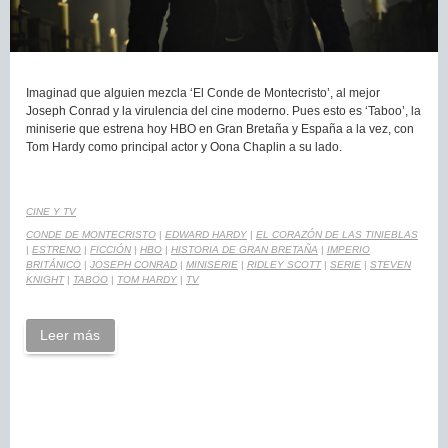
Imaginad que alguien mezcla ‘El Conde de Montecristo’, al mejor
Joseph Conrad y la virulencia del cine moderno. Pues esto es ‘Taboo’, la
miniserie que estrena hoy HBO en Gran Bretaña y España a la vez, con
Tom Hardy como principal actor y Oona Chaplin a su lado.
CINE Y TV
CONDE DE MONTECRISTO
|
EDWARD HARDY
|
EL CORAZÓN DE LAS TINIEBLAS
|
ESTRENO
|
FICCIÓN
|
HBO
|
HISTORIA DE GRAN BRETAÑA
|
IMPERIO
BRITÁNICO
|
JOSEPH CONRAD
|
MINISERIE
|
RIDLEY SCOTT
|
SERIE
|
STEVEN
KNIGHT
|
TABOO
|
TOM HARDY
|
TV
Leer más