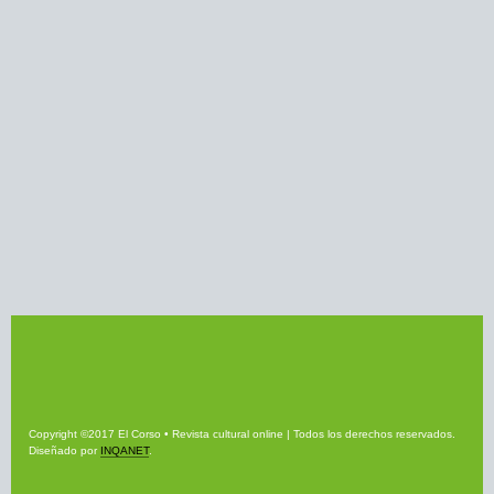
Copyright ©2017 El Corso • Revista cultural online | Todos los derechos reservados.
Diseñado por
INQANET
.