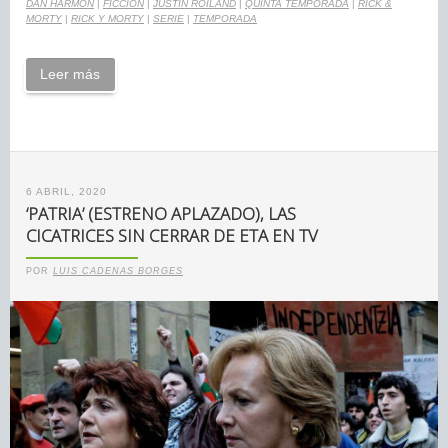
DAN HARMON
|
FICCIÓN
|
JUSTIN ROILAND
|
QUINTA TEMPORADA
|
RICK &
MORTY
|
RICK Y MORTY
|
SERIE
|
TEMPORADA
Leer más
6 ABRIL, 2020
‘PATRIA’ (ESTRENO APLAZADO), LAS
CICATRICES SIN CERRAR DE ETA EN TV
POR
LUIS CADENAS BORGES