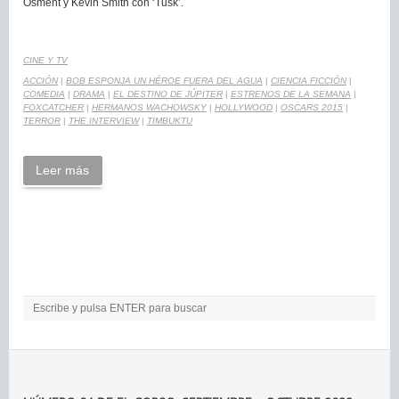
Osment y Kevin Smith con ‘Tusk’.
CINE Y TV
ACCIÓN
|
BOB ESPONJA UN HÉROE FUERA DEL AGUA
|
CIENCIA FICCIÓN
|
COMEDIA
|
DRAMA
|
EL DESTINO DE JÚPITER
|
ESTRENOS DE LA SEMANA
|
FOXCATCHER
|
HERMANOS WACHOWSKY
|
HOLLYWOOD
|
OSCARS 2015
|
TERROR
|
THE INTERVIEW
|
TIMBUKTU
Leer más