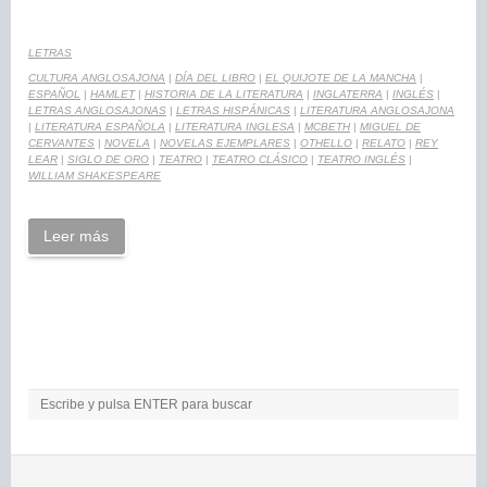
LETRAS
CULTURA ANGLOSAJONA
|
DÍA DEL LIBRO
|
EL QUIJOTE DE LA MANCHA
|
ESPAÑOL
|
HAMLET
|
HISTORIA DE LA LITERATURA
|
INGLATERRA
|
INGLÉS
|
LETRAS ANGLOSAJONAS
|
LETRAS HISPÁNICAS
|
LITERATURA ANGLOSAJONA
|
LITERATURA ESPAÑOLA
|
LITERATURA INGLESA
|
MCBETH
|
MIGUEL DE
CERVANTES
|
NOVELA
|
NOVELAS EJEMPLARES
|
OTHELLO
|
RELATO
|
REY
LEAR
|
SIGLO DE ORO
|
TEATRO
|
TEATRO CLÁSICO
|
TEATRO INGLÉS
|
WILLIAM SHAKESPEARE
Leer más