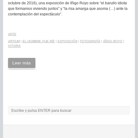
octubre de 2016), una exposición de Iñigo Royo sobre “el barullo idiota
que formamos viviendo juntos” y “la risa amarga que asoma (…) ante la
contemplación del espectáculo”.
ARTE
ARTIUM
|
EL HOMBRE QUE RÍE
|
EXPOSICIÓN
|
FOTOGRAFÍA
|
IÑIGO ROYO
|
VITORIA
Leer más