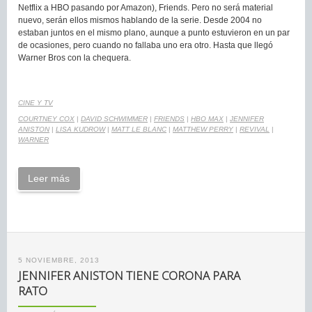
Netflix a HBO pasando por Amazon), Friends. Pero no será material
nuevo, serán ellos mismos hablando de la serie. Desde 2004 no
estaban juntos en el mismo plano, aunque a punto estuvieron en un par
de ocasiones, pero cuando no fallaba uno era otro. Hasta que llegó
Warner Bros con la chequera.
CINE Y TV
COURTNEY COX
|
DAVID SCHWIMMER
|
FRIENDS
|
HBO MAX
|
JENNIFER
ANISTON
|
LISA KUDROW
|
MATT LE BLANC
|
MATTHEW PERRY
|
REVIVAL
|
WARNER
Leer más
5 NOVIEMBRE, 2013
JENNIFER ANISTON TIENE CORONA PARA
RATO