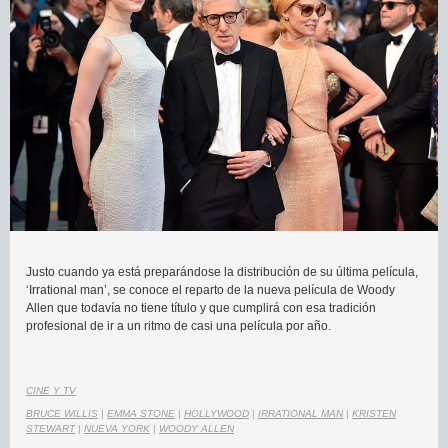
Justo cuando ya está preparándose la distribución de su última película,
‘Irrational man’, se conoce el reparto de la nueva película de Woody
Allen que todavía no tiene título y que cumplirá con esa tradición
profesional de ir a un ritmo de casi una película por año.
CINE Y TV
BRUCE WILLIS
|
EMMA STONE
|
HOLLYWOOD
|
IRRATIONAL MAN
|
KRISTEN
STEWART
|
NUEVA YORK
|
WOODY ALLEN