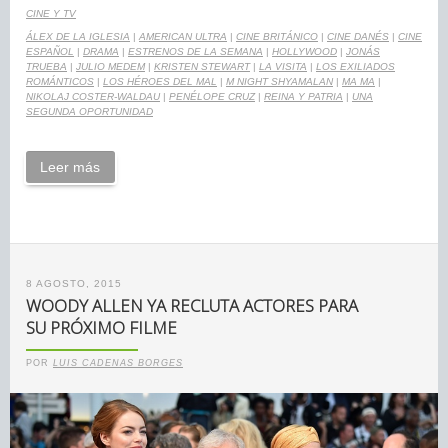
CINE Y TV
ÁLEX DE LA IGLESIA
|
AMERICAN ULTRA
|
CINE BRITÁNICO
|
CINE DANÉS
|
CINE
ESPAÑOL
|
DRAMA
|
ESTRENOS DE LA SEMANA
|
HOLLYWOOD
|
JONÁS
TRUEBA
|
JULIO MEDEM
|
KRISTEN STEWART
|
LA VISITA
|
LOS EXILIADOS
ROMÁNTICOS
|
LOS HÉROES DEL MAL
|
M NIGHT SHYAMALAN
|
MA MA
|
NIKOLAJ COSTER-WALDAU
|
PENÉLOPE CRUZ
|
REINA Y PATRIA
|
UNA
SEGUNDA OPORTUNIDAD
Leer más
8 AGOSTO, 2015
WOODY ALLEN YA RECLUTA ACTORES PARA
SU PRÓXIMO FILME
POR
LUIS CADENAS BORGES