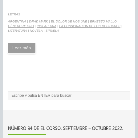
LETRAS
ARGENTINA
|
DAVID MARK
|
EL DOLOR UE NOS UNE
|
ERNESTO MALLO
|
GÉNERO NEGRO
|
INGLATERRA
|
LA CONSPIRACIÓN DE LOS MEDIOCRES
|
LITERATURA
|
NOVELA
|
SIRUELA
Leer más
NÚMERO 94 DE EL CORSO. SEPTIEMBRE – OCTUBRE 2022.