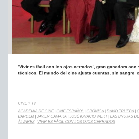
‘Vivir es fácil con los ojos cerrados’, gran ganadora co
técnicos. El mundo del cine ajusta cuentas, sin sangre, 
CINE Y TV
ACADEMIA DE CINE
|
CINE ESPAÑOL
|
CRÓNICA
|
DAVID TRUEBA
|
BARDEM
|
JAVIER CÁMARA
|
JOSÉ IGNACIO WERT
|
LAS BRUJAS D
ÁLVAREZ
|
VIVIR ES FÁCIL CON LOS OJOS CERRADOS