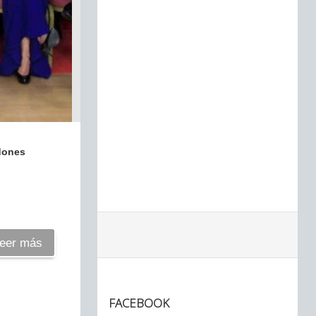
rdones
eer más
FACEBOOK