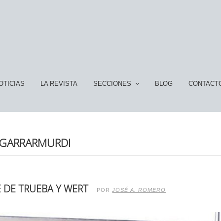
OTICIAS
LA REVISTA
SECCIONES
BLOG
CONTACT
UGARRARMURDI
E DE TRUEBA Y WERT
POR
JOSÉ A. ROMERO