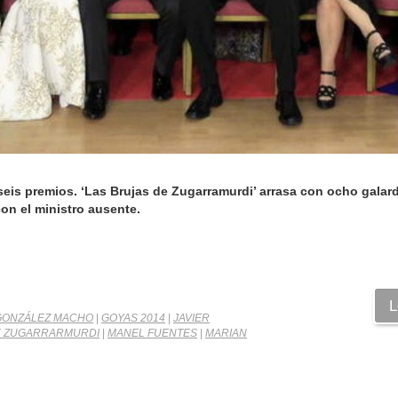
n seis premios. ‘Las Brujas de Zugarramurdi’ arrasa con ocho gala
con el ministro ausente.
L
GONZÁLEZ MACHO
|
GOYAS 2014
|
JAVIER
E ZUGARRARMURDI
|
MANEL FUENTES
|
MARIAN