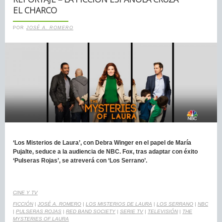
EL CHARCO
POR
JOSÉ A. ROMERO
‘Los Misterios de Laura’, con Debra Winger en el papel de María
Pujalte, seduce a la audiencia de NBC. Fox, tras adaptar con éxito
‘Pulseras Rojas’, se atreverá con ‘Los Serrano’.
CINE Y TV
FICCIÓN
|
JOSÉ A. ROMERO
|
LOS MISTERIOS DE LAURA
|
LOS SERRANO
|
NBC
|
PULSERAS ROJAS
|
RED BAND SOCIETY
|
SERIE TV
|
TELEVISIÓN
|
THE
MYSTERIES OF LAURA