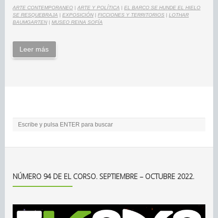
ARTE CONTEMPORANEO
|
ARTE Y POLÍTICA
|
EL BARCO SE HUNDE EL HIELO
SE RESQUEBRAJA
|
EXPOSICIÓN
|
FICCIONES Y TERRITORIOS
|
LOTHAR
BAUMGARTEN
|
MUSEO REINA SOFÍA
Leer más
NÚMERO 94 DE EL CORSO. SEPTIEMBRE – OCTUBRE 2022.