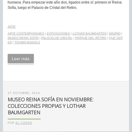
humana. Para empezar este año dos, ligados entre sí: primero el Reina
Sofía, luego el Palacio de Cristal del Retiro.
ARTE
ARTE CONTEMPORANEO
|
EXPOSICIONES
|
LOTHAR BAUMGARTEN
|
MADRID
|
MUSEO REINA SOFÍA
|
PALACIO DE CRISTAL
|
PARQUE DEL RETIRO
|
QUE VER
EN
|
TXOMIN BADIOLA
Leer más
27 OCTUBRE, 2016
MUSEO REINA SOFÍA EN NOVIEMBRE:
COLECCIONES PROPIAS Y LOTHAR
BAUMGARTEN
POR
EL CORSO