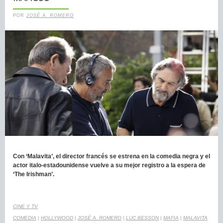
POR
JOSÉ A. ROMERO
Con ‘Malavita’, el director francés se estrena en la comedia negra y el
actor italo-estadounidense vuelve a su mejor registro a la espera de
‘The Irishman’.
CINE Y TV
COMEDIA
|
HOLLYWOOD
|
JOSÉ A. ROMERO
|
LUC BESSON
|
MAFIA
|
MALAVITA