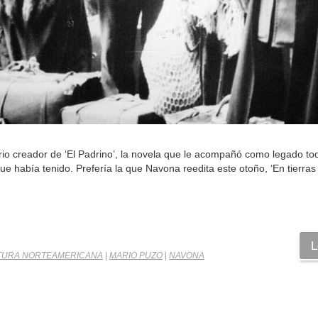
io creador de ‘El Padrino’, la novela que le acompañó como legado tod
que había tenido. Prefería la que Navona reedita este otoño, ‘En tierras
L
TURA NORTEAMERICANA
|
MARIO PUZO
|
NAVONA