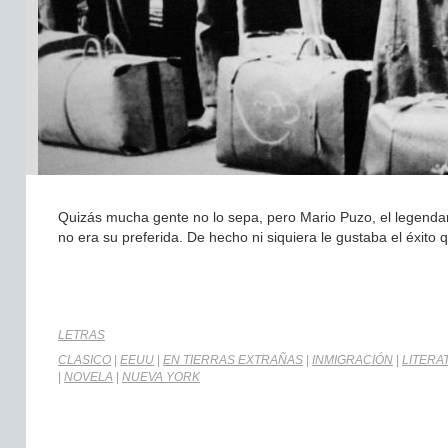
Quizás mucha gente no lo sepa, pero Mario Puzo, el legendar
no era su preferida. De hecho ni siquiera le gustaba el éxito 
LETRAS
CLASICO
|
EEUU
|
EN TIERRAS EXTRAÑAS
|
INMIGRACIÓN
|
LITERA
|
NOVELA
|
NUEVA YORK