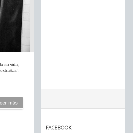
a su vida,
 extrañas’.
eer más
FACEBOOK