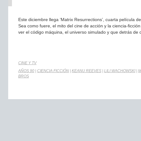
Este diciembre llega ‘Matrix Resurrections’, cuarta película 
Sea como fuere, el mito del cine de acción y la ciencia-ficc
ver el código máquina, el universo simulado y que detrás de
CINE Y TV
AÑOS 90
|
CIENCIA FICCIÓN
|
KEANU REEVES
|
LILI WACHOWSKI
|
M
BROS