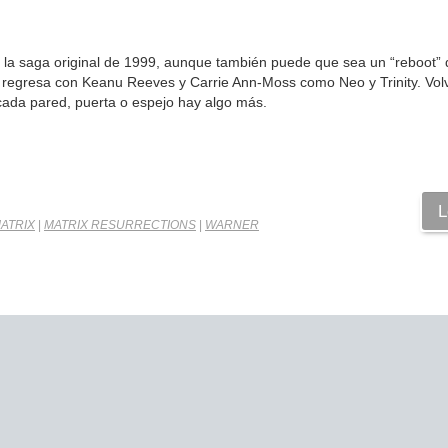
de la saga original de 1999, aunque también puede que sea un “reboot” 
ión regresa con Keanu Reeves y Carrie Ann-Moss como Neo y Trinity. Vo
 cada pared, puerta o espejo hay algo más.
L
ATRIX
|
MATRIX RESURRECTIONS
|
WARNER