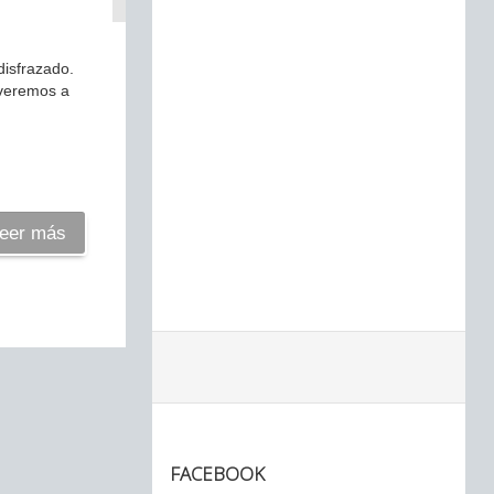
disfrazado.
lveremos a
eer más
FACEBOOK