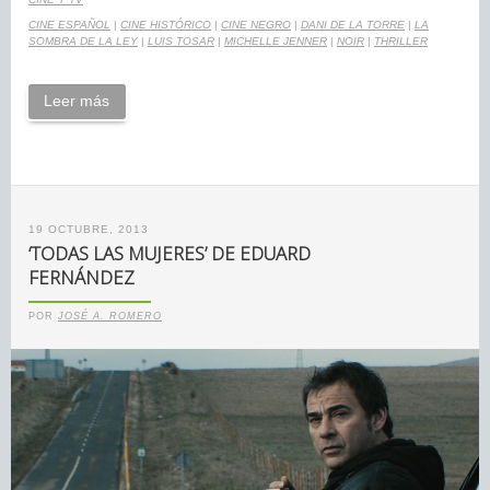
CINE ESPAÑOL
|
CINE HISTÓRICO
|
CINE NEGRO
|
DANI DE LA TORRE
|
LA
SOMBRA DE LA LEY
|
LUIS TOSAR
|
MICHELLE JENNER
|
NOIR
|
THRILLER
Leer más
19 OCTUBRE, 2013
‘TODAS LAS MUJERES’ DE EDUARD
FERNÁNDEZ
POR
JOSÉ A. ROMERO