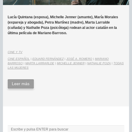
Lucía Quintana (esposa), Michelle Jenner (amante), María Morales
(expareja y abogada), Petra Martínez (madre), Marta Larralde
(cuñada) y Nathalie Poza (psicóloga) rodean al actor catalán en la
última película de Mariano Barroso.
CINE Y TV
CINE ESPAÑOL
|
EDUARD FERNÁNDEZ
|
JOSÉ A. ROMERO
|
MARIANO
BARROSO
|
MARTA LARRARLDE
|
MICHELLE JENNER
|
NATHALIE POZA
|
TODAS
LAS MUJERES
Leer más