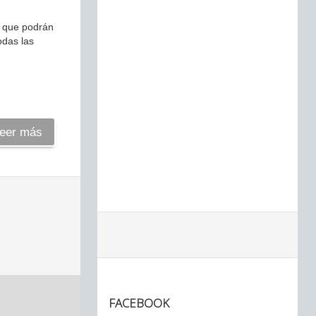
a que podrán
odas las
eer más
FACEBOOK