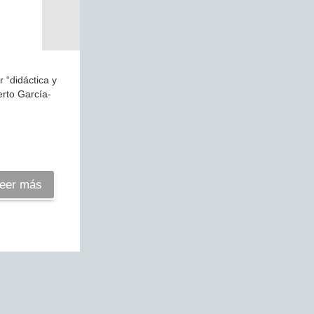
 “didáctica y
erto García-
eer más