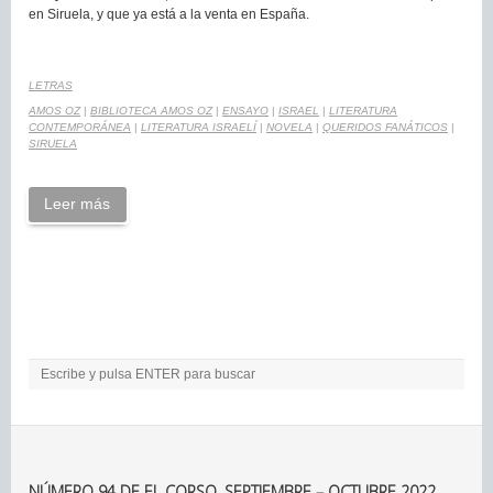
en Siruela, y que ya está a la venta en España.
LETRAS
AMOS OZ
|
BIBLIOTECA AMOS OZ
|
ENSAYO
|
ISRAEL
|
LITERATURA
CONTEMPORÁNEA
|
LITERATURA ISRAELÍ
|
NOVELA
|
QUERIDOS FANÁTICOS
|
SIRUELA
Leer más
NÚMERO 94 DE EL CORSO. SEPTIEMBRE – OCTUBRE 2022.