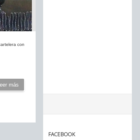
cartelera con
eer más
FACEBOOK