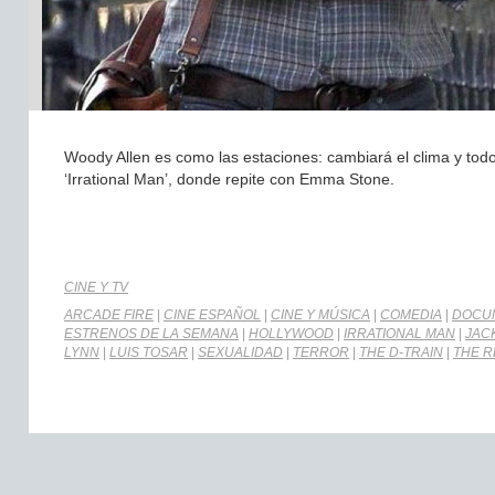
Woody Allen es como las estaciones: cambiará el clima y todo s
‘Irrational Man’, donde repite con Emma Stone.
CINE Y TV
ARCADE FIRE
|
CINE ESPAÑOL
|
CINE Y MÚSICA
|
COMEDIA
|
DOCU
ESTRENOS DE LA SEMANA
|
HOLLYWOOD
|
IRRATIONAL MAN
|
JAC
LYNN
|
LUIS TOSAR
|
SEXUALIDAD
|
TERROR
|
THE D-TRAIN
|
THE R