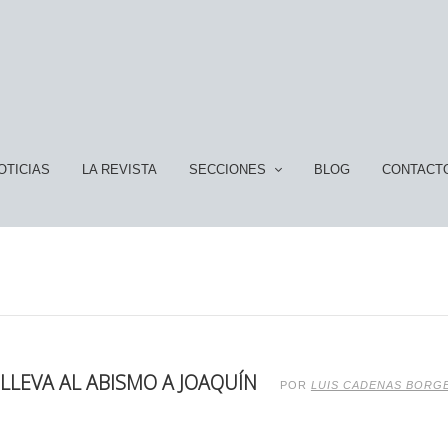
OTICIAS
LA REVISTA
SECCIONES
BLOG
CONTACT
LLEVA AL ABISMO A JOAQUÍN
POR
LUIS CADENAS BORG