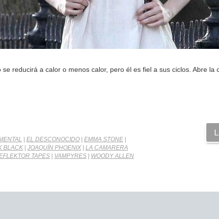
e reducirá a calor o menos calor, pero él es fiel a sus ciclos. Abre la 
L
MENTAL
|
EL DESCONOCIDO
|
EMMA STONE
|
K BLACK
|
JOAQUÍN PHOENIX
|
LA CAMARERA
EFLEKTOR TAPES
|
VAMPYRES
|
WOODY ALLEN