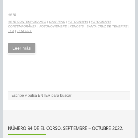
ARTE
ARTE CONTEMPORANEO
|
CANARIAS
|
FOTOGRAFÍA
|
FOTOGRAFÍA
CONTEMPORÁNEA
|
FOTONOVIEMBRE
|
KENOSIS
|
SANTA CRUZ DE TENERIFE
|
TEA
|
TENERIFE
Leer más
NÚMERO 94 DE EL CORSO. SEPTIEMBRE – OCTUBRE 2022.