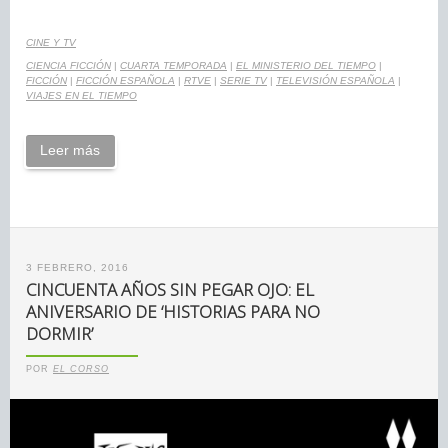
CINE Y TV
CIENCIA FICCIÓN
|
CUARTA TEMPORADA
|
EL MINISTERIO DEL TIEMPO
|
FICCIÓN
|
FICCIÓN ESPAÑOLA
|
RTVE
|
SERIE TV
|
TELEVISIÓN ESPAÑOLA
|
VIAJES EN EL TIEMPO
Leer más
3 FEBRERO, 2016
CINCUENTA AÑOS SIN PEGAR OJO: EL
ANIVERSARIO DE ‘HISTORIAS PARA NO
DORMIR’
POR
EL CORSO