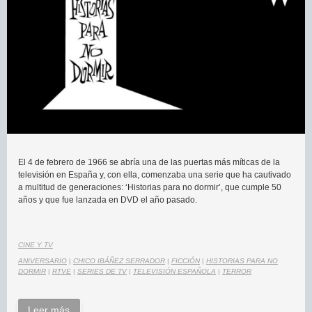
El 4 de febrero de 1966 se abría una de las puertas más míticas de la
televisión en España y, con ella, comenzaba una serie que ha cautivado
a multitud de generaciones: ‘Historias para no dormir’, que cumple 50
años y que fue lanzada en DVD el año pasado.
CINE Y TV
ANIVERSARIO
|
CHICO IBÁÑEZ SERRADOR
|
FICCIÓN
|
HISTORIAS PARA NO
DORMIR
|
RTVE
|
SERIES DE TV
|
TELEVISIÓN ESPAÑOLA
|
TERROR
Leer más