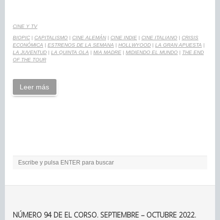
CINE Y TV
BIOPIC
|
CAPITALISMO
|
CINE ALEMÁN
|
CINE INDIE
|
CINE ITALIANO
|
CRISIS
ECONÓMICA
|
ESTRENOS DE LA SEMANA
|
HOLLWYOOD
|
LA GRAN APUESTA
|
LA JUVENTUD
|
LA QUINTA OLA
|
MIA MADRE
|
MIDIENDO EL MUNDO
|
THE END
OF THE TOUR
Leer más
NÚMERO 94 DE EL CORSO. SEPTIEMBRE – OCTUBRE 2022.