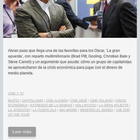
Abran paso que llega una de las favoritas para los Oscar, ‘La gran
apuesta’, con reparto multimillonario (Brad Pitt, Gosling, Christian Bale y
Steve Carrell) y un argumento que asusta: cómo un grupo de capitalistas
se aprovecharon de la crisis económica para jugar con el dinero de
medio planeta.
CINE Y TV
BIOPIC
|
CAPITALISMO
|
CINE ALEMÁN
|
CINE INDIE
|
CINE ITALIANO
|
CRISIS
ECONÓMICA
|
ESTRENOS DE LA SEMANA
|
HOLLWYOOD
|
LA GRAN APUESTA
|
LA JUVENTUD
|
LA QUINTA OLA
|
MIA MADRE
|
MIDIENDO EL MUNDO
|
THE END
OF THE TOUR
Leer más