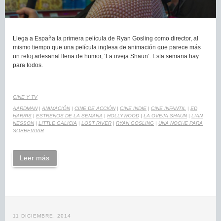
Llega a España la primera película de Ryan Gosling como director, al
mismo tiempo que una película inglesa de animación que parece más
un reloj artesanal llena de humor, ‘La oveja Shaun’. Esta semana hay
para todos.
CINE Y TV
AARDMAN
|
ANIMACIÓN
|
CINE DE ACCIÓN
|
CINE INDIE
|
CINE INFANTIL
|
ED
HARRIS
|
ESTRENOS DE LA SEMANA
|
HOLLYWOOD
|
LA OVEJA SHAUN
|
LIAN
NESSON
|
LITTLE GALICIA
|
LOST RIVER
|
RYAN GOSLING
|
UNA NOCHE PARA
SOBREVIVIR
Leer más
11 DICIEMBRE, 2014