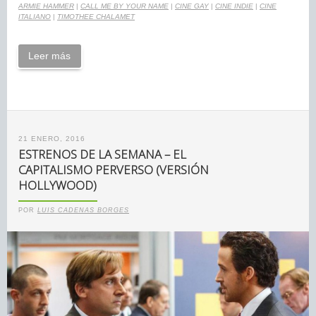
ARMIE HAMMER
|
CALL ME BY YOUR NAME
|
CINE GAY
|
CINE INDIE
|
CINE
ITALIANO
|
TIMOTHEE CHALAMET
Leer más
21 ENERO, 2016
ESTRENOS DE LA SEMANA – EL
CAPITALISMO PERVERSO (VERSIÓN
HOLLYWOOD)
POR
LUIS CADENAS BORGES