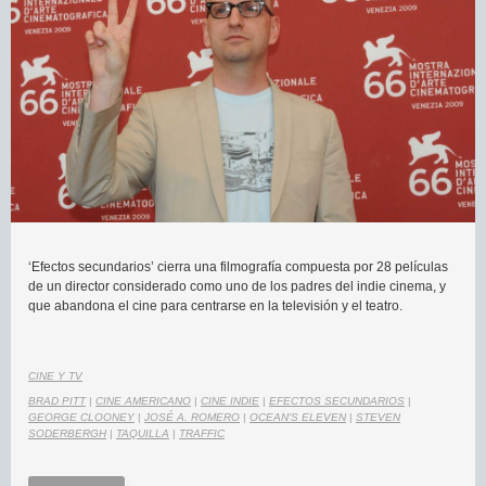
‘Efectos secundarios’ cierra una filmografía compuesta por 28 películas
de un director considerado como uno de los padres del indie cinema, y
que abandona el cine para centrarse en la televisión y el teatro.
CINE Y TV
BRAD PITT
|
CINE AMERICANO
|
CINE INDIE
|
EFECTOS SECUNDARIOS
|
GEORGE CLOONEY
|
JOSÉ A. ROMERO
|
OCEAN'S ELEVEN
|
STEVEN
SODERBERGH
|
TAQUILLA
|
TRAFFIC