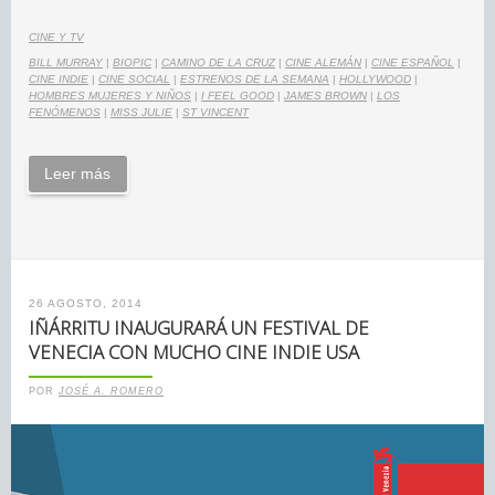
CINE Y TV
BILL MURRAY
|
BIOPIC
|
CAMINO DE LA CRUZ
|
CINE ALEMÁN
|
CINE ESPAÑOL
|
CINE INDIE
|
CINE SOCIAL
|
ESTRENOS DE LA SEMANA
|
HOLLYWOOD
|
HOMBRES MUJERES Y NIÑOS
|
I FEEL GOOD
|
JAMES BROWN
|
LOS
FENÓMENOS
|
MISS JULIE
|
ST VINCENT
Leer más
26 AGOSTO, 2014
IÑÁRRITU INAUGURARÁ UN FESTIVAL DE
VENECIA CON MUCHO CINE INDIE USA
POR
JOSÉ A. ROMERO