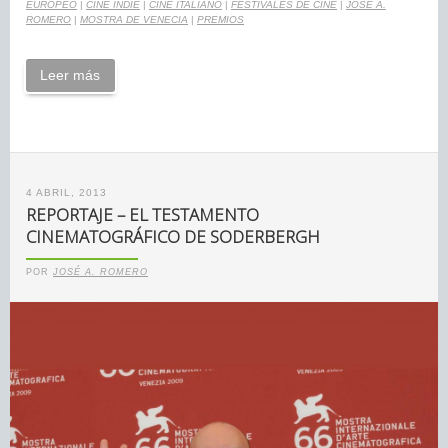
EUROPEO
|
CINE INDIE
|
CINE ITALIANO
|
FESTIVALES DE CINE
|
JOSÉ A.
ROMERO
|
MOSTRA DE VENECIA
|
PREMIOS
Leer más
4 ABRIL, 2013
REPORTAJE – EL TESTAMENTO
CINEMATOGRÁFICO DE SODERBERGH
POR
JOSÉ A. ROMERO