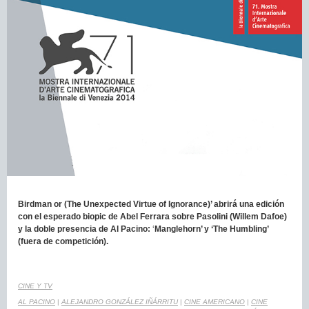
Birdman or (The Unexpected Virtue of Ignorance)
’ abrirá una edición
con el esperado biopic de Abel Ferrara sobre Pasolini (Willem Dafoe)
y la doble presencia de Al Pacino:
‘
Manglehorn’ y ‘The Humbling’
(fuera de competición).
CINE Y TV
AL PACINO
|
ALEJANDRO GONZÁLEZ IÑÁRRITU
|
CINE AMERICANO
|
CINE