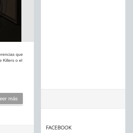
erencias que
Killers o el
eer más
FACEBOOK