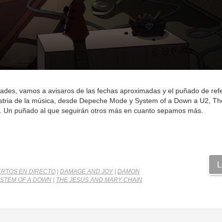
ades, vamos a avisaros de las fechas aproximadas y el puñado de ref
ustria de la música, desde Depeche Mode y System of a Down a U2, The 
a. Un puñado al que seguirán otros más en cuanto sepamos más.
L
RTOS EN DIRECTO
|
DAMAGE AND JOY
|
DAMON
STEM OF A DOWN
|
THE JESUS AND MARY CHAIN