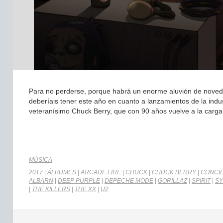
Para no perderse, porque habrá un enorme aluvión de noved
deberíais tener este año en cuanto a lanzamientos de la ind
veteranísimo Chuck Berry, que con 90 años vuelve a la carg
MÚSICA
2017
|
ÁLBUMES
|
ARCADE FIRE
|
CHUCK
|
CHUCK BERRY
|
CONCIE
ALBARN
|
DEEP PURPLE
|
DEPECHE MODE
|
GORILLAZ
|
SPIRIT
|
SY
|
THE KILLERS
|
THE XX
|
U2