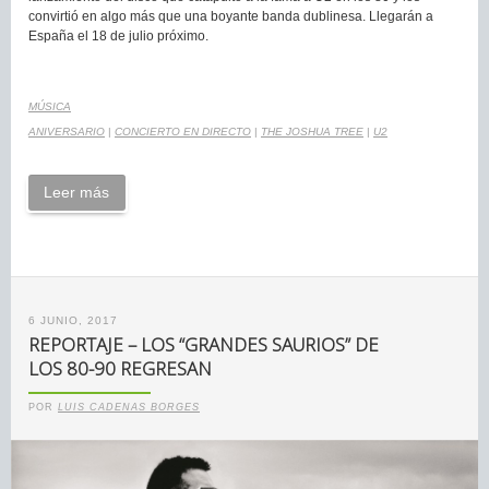
convirtió en algo más que una boyante banda dublinesa. Llegarán a
España el 18 de julio próximo.
MÚSICA
ANIVERSARIO
|
CONCIERTO EN DIRECTO
|
THE JOSHUA TREE
|
U2
Leer más
6 JUNIO, 2017
REPORTAJE – LOS “GRANDES SAURIOS” DE
LOS 80-90 REGRESAN
POR
LUIS CADENAS BORGES