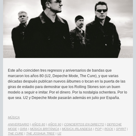
Este año coinciden tres regresos y aniversarios de bandas que
marcaron los años 80 (U2, Depeche Mode, The Cure), y que varias
décadas después publican nuevos álbumes o tocan en la puerta de las
giras de estadio para demostrar que los Rolling Stones son un buen
modelo a seguir e imitar. Por el dinero. Por la nostalgia ochentera. Por lo
que sea. U2 y Depeche Mode pasarán además en julio por España.
MÚSICA
ANIVERSARIO
|
AÑOS 80
|
AÑOS 90
|
CONCIERTOS EN DIRECTO
|
DEPECHE
MODE
|
GIRA
|
MÚSICA BRITÁNICA
|
MÚSICA IRLANDESA
|
POP
|
ROCK
|
SPIRIT
|
THE CURE
|
THE JOSHUA TREE
|
U2