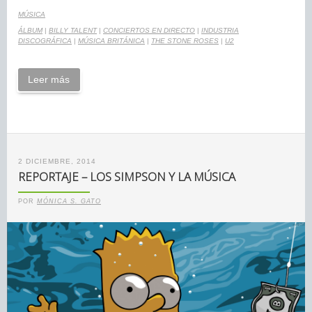
MÚSICA
ÁLBUM
|
BILLY TALENT
|
CONCIERTOS EN DIRECTO
|
INDUSTRIA
DISCOGRÁFICA
|
MÚSICA BRITÁNICA
|
THE STONE ROSES
|
U2
Leer más
2 DICIEMBRE, 2014
REPORTAJE – LOS SIMPSON Y LA MÚSICA
POR
MÓNICA S. GATO