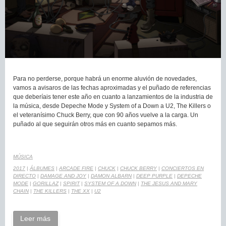
Para no perderse, porque habrá un enorme aluvión de novedades,
vamos a avisaros de las fechas aproximadas y el puñado de referencias
que deberíais tener este año en cuanto a lanzamientos de la industria de
la música, desde Depeche Mode y System of a Down a U2, The Killers o
el veteranísimo Chuck Berry, que con 90 años vuelve a la carga. Un
puñado al que seguirán otros más en cuanto sepamos más.
MÚSICA
2017
|
ÁLBUMES
|
ARCADE FIRE
|
CHUCK
|
CHUCK BERRY
|
CONCIERTOS EN
DIRECTO
|
DAMAGE AND JOY
|
DAMON ALBARN
|
DEEP PURPLE
|
DEPECHE
MODE
|
GORILLAZ
|
SPIRIT
|
SYSTEM OF A DOWN
|
THE JESUS AND MARY
CHAIN
|
THE KILLERS
|
THE XX
|
U2
Leer más