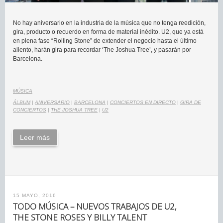
No hay aniversario en la industria de la música que no tenga reedición,
gira, producto o recuerdo en forma de material inédito. U2, que ya está
en plena fase “Rolling Stone” de extender el negocio hasta el último
aliento, harán gira para recordar ‘The Joshua Tree’, y pasarán por
Barcelona.
MÚSICA
ÁLBUM
|
ANIVERSARIO
|
BARCELONA
|
CONCIERTOS EN DIRECTO
|
GIRA DE
CONCIERTOS
|
THE JOSHUA TREE
|
U2
Leer más
15 MAYO, 2016
TODO MÚSICA – NUEVOS TRABAJOS DE U2,
THE STONE ROSES Y BILLY TALENT