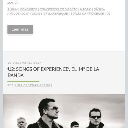
MÚSICA
ÁLBUM
|
CONCIERTO
|
CONCIERTOS EN DIRECTO
|
MADRID
|
MÚSICA
ANGLOSAJONA
|
SONGS OF EXPERIENCIE
|
SONGS OF INNOCENCE
|
U2
Leer más
10 DICIEMBRE, 2017
‘U2: SONGS OF EXPERIENCE’, EL 14º DE LA
BANDA
POR
LUIS CADENAS BORGES