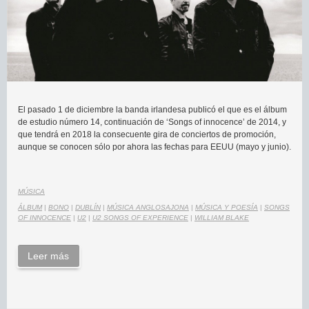
El pasado 1 de diciembre la banda irlandesa publicó el que es el álbum
de estudio número 14, continuación de ‘Songs of innocence’ de 2014, y
que tendrá en 2018 la consecuente gira de conciertos de promoción,
aunque se conocen sólo por ahora las fechas para EEUU (mayo y junio).
MÚSICA
ÁLBUM
|
BONO
|
DUBLÍN
|
MÚSICA ANGLOSAJONA
|
MÚSICA Y POESÍA
|
SONGS
OF INNOCENCE
|
U2
|
U2 SONGS OF EXPERIENCE
|
WILLIAM BLAKE
Leer más