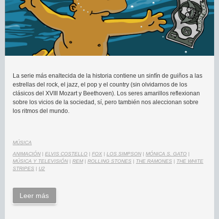
La serie más enaltecida de la historia contiene un sinfín de guiños a las
estrellas del rock, el jazz, el pop y el country (sin olvidarnos de los
clásicos del XVIII Mozart y Beethoven). Los seres amarillos reflexionan
sobre los vicios de la sociedad, sí, pero también nos aleccionan sobre
los ritmos del mundo.
MÚSICA
ANIMACIÓN
|
ELVIS COSTELLO
|
FOX
|
LOS SIMPSON
|
MÓNICA S. GATO
|
MÚSICA Y TELEVISIÓN
|
REM
|
ROLLING STONES
|
THE RAMONES
|
THE WHITE
STRIPES
|
U2
Leer más