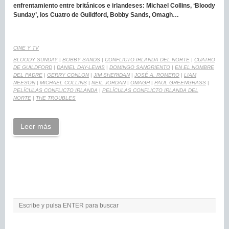
enfrentamiento entre británicos e irlandeses: Michael Collins, ‘Bloody
Sunday’, los Cuatro de Guildford, Bobby Sands, Omagh…
CINE Y TV
BLOODY SUNDAY
|
BOBBY SANDS
|
CONFLICTO IRLANDA DEL NORTE
|
CUATRO
DE GUILDFORD
|
DANIEL DAY-LEWIS
|
DOMINGO SANGRIENTO
|
EN EL NOMBRE
DEL PADRE
|
GERRY CONLON
|
JIM SHERIDAN
|
JOSÉ A. ROMERO
|
LIAM
NEESON
|
MICHAEL COLLINS
|
NEIL JORDAN
|
OMAGH
|
PAUL GREENGRASS
|
PELÍCULAS CONFLICTO IRLANDA
|
PELÍCULAS CONFLICTO IRLANDA DEL
NORTE
|
THE TROUBLES
Leer más