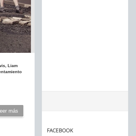
wis, Liam
rentamiento
eer más
FACEBOOK