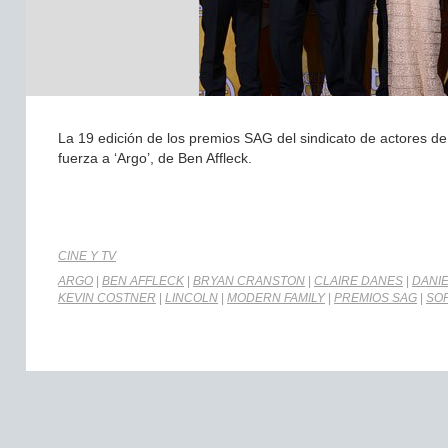
La 19 edición de los premios SAG del sindicato de actores de
fuerza a ‘Argo’, de Ben Affleck.
CINE Y TV
ARGO
|
BEN AFFLECK
|
BRYAN CRANSTON
|
CLAIRE DANES
|
DANIE
KEVIN COSTNER
|
LINCOLN
|
MODERN FAMILY
|
PREMIOS SAG
|
SO