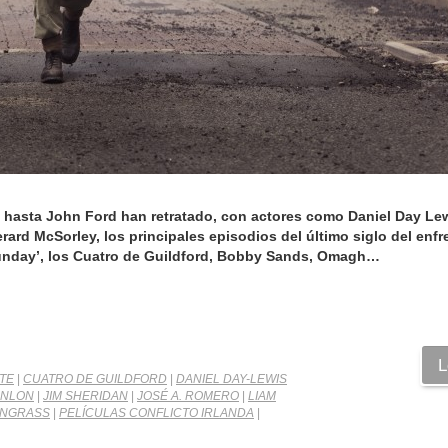
y hasta John Ford han retratado, con actores como Daniel Day Le
ard McSorley, los principales episodios del último siglo del enf
 Sunday’, los Cuatro de Guildford, Bobby Sands, Omagh…
L
TE
|
CUATRO DE GUILDFORD
|
DANIEL DAY-LEWIS
ONLON
|
JIM SHERIDAN
|
JOSÉ A. ROMERO
|
LIAM
ENGRASS
|
PELÍCULAS CONFLICTO IRLANDA
|