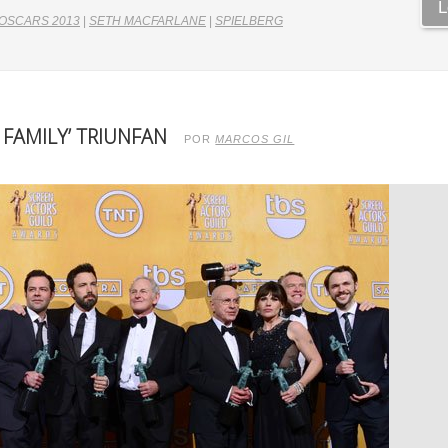
L
OSCARS 2013
|
SETH MACFARLANE
|
SPIELBERG
N FAMILY’ TRIUNFAN
POR
MARCOS GIL