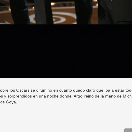
bre los Oscars se difuminó en cuanto quedó claro que iba a estar todo
dos y sorprendidos en una noche donde ‘Argo’ reinó de la mano de Mic
 los Goya.