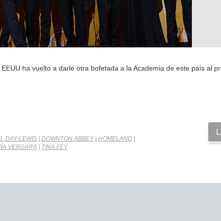
 EEUU ha vuelto a darle otra bofetada a la Academia de este país al p
L
L DAY-LEWIS
|
DOWNTON ABBEY
|
HOMELAND
|
FÍA VERGARA
|
TINA FEY