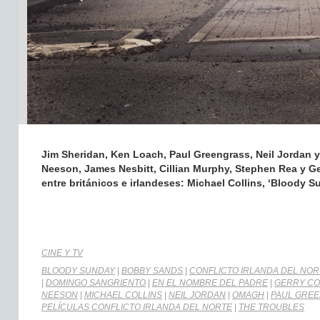
Jim Sheridan, Ken Loach, Paul Greengrass, Neil Jordan 
Neeson, James Nesbitt, Cillian Murphy, Stephen Rea y Ger
entre británicos e irlandeses: Michael Collins, ‘Bloody
CINE Y TV
BLOODY SUNDAY
|
BOBBY SANDS
|
CONFLICTO IRLANDA DEL NOR
|
DOMINGO SANGRIENTO
|
EN EL NOMBRE DEL PADRE
|
GERRY C
NEESON
|
MICHAEL COLLINS
|
NEIL JORDAN
|
OMAGH
|
PAUL GRE
PELÍCULAS CONFLICTO IRLANDA DEL NORTE
|
THE TROUBLES