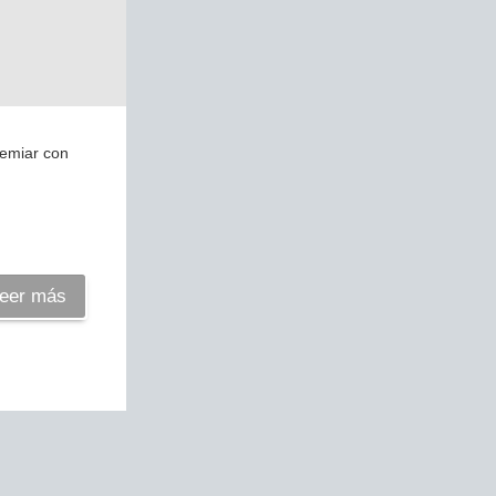
remiar con
eer más