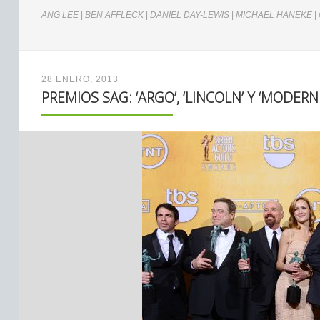
ANG LEE
|
BEN AFFLECK
|
DANIEL DAY-LEWIS
|
MICHAEL HANEKE
|
28 ENERO, 2013
PREMIOS SAG: ‘ARGO’, ‘LINCOLN’ Y ‘MODER