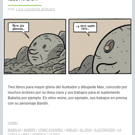
POR
LUIS CADENAS BORGES
Tres libros para mayor gloria del ilustrador y dibujante Max, conocido por
muchos lectores por su línea clara y sus trabajos para el suplemento
Babelia por ejemplo. En ellos reúne, por ejemplo, sus trabajos en prensa
con su personaje Bardín.
CÓMIC
BABELIA
|
BARDÍN
|
CÓMIC ESPAÑOL
|
DIBUJO
|
EL PAIS
|
ILUSTRACIÓN
|
LA
CÚPULA
|
MAX
|
NÓRDICA
|
ULISES