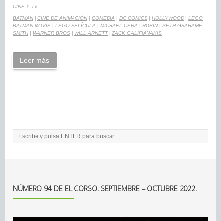
CINE Y TV
BATMAN
|
CINE DE ANIMACIÓN
|
COMEDIA
|
DC COMICS
|
HOLLYWOOD
|
LEGO
BATMAN MOVIE
|
LEGO PELÍCULA
|
MICHAEL CERA
|
ROBIN
|
SETH GRAHAME-
SMITH
|
WARNER BROS
|
WILL ARNETT
|
ZACK GALIFIANAKIS
Leer más
NÚMERO 94 DE EL CORSO. SEPTIEMBRE – OCTUBRE 2022.