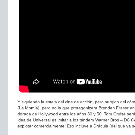
Y siguiendo la estela del cine de acción, pero surgido del c
(La Momia), pero no la que protagonizara Brendan Fraser en e
dorada de Hollywood entre los años 30 y 50. Tom Cruise será 
idea de Universal es imitar a los tándem Warner Bros – DC C
explotar comercialmente. Eso incluye a Drácula (del que ya s