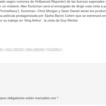
ldado según rumorea de Hollywood Reporter) de las fuerzas especiales 
r un misterio. Alex Kurtzman será el encargado de dirigir esta cinta a p
‘Prometheus’). Kurtzman, Chris Morgan y Sean Daniel serán los product
 una película protagonizada por Sasha Baron Cohen que se estrenará e
su trabajo en ‘King Arthur’, la cinta de Guy Ritchie.
MIC
|
HOLLYWOOD
|
NINA SIMONE
|
POLÉMICA
|
pos obligatorios están marcados con
*