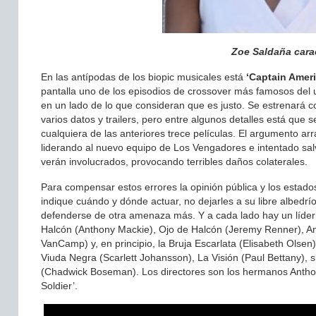
Zoe Saldaña cara
En las antípodas de los biopic musicales está
‘Captain Ameri
pantalla uno de los episodios de crossover más famosos del 
en un lado de lo que consideran que es justo. Se estrenará co
varios datos y trailers, pero entre algunos detalles está que 
cualquiera de las anteriores trece películas. El argumento ar
liderando al nuevo equipo de Los Vengadores e intentado sal
verán involucrados, provocando terribles daños colaterales.
Para compensar estos errores la opinión pública y los estado
indique cuándo y dónde actuar, no dejarles a su libre albedrí
defenderse de otra amenaza más. Y a cada lado hay un líder
Halcón (Anthony Mackie), Ojo de Halcón (Jeremy Renner), Ant
VanCamp) y, en principio, la Bruja Escarlata (Elisabeth Olsen
Viuda Negra (Scarlett Johansson), La Visión (Paul Bettany), 
(Chadwick Boseman). Los directores son los hermanos Antho
Soldier’.