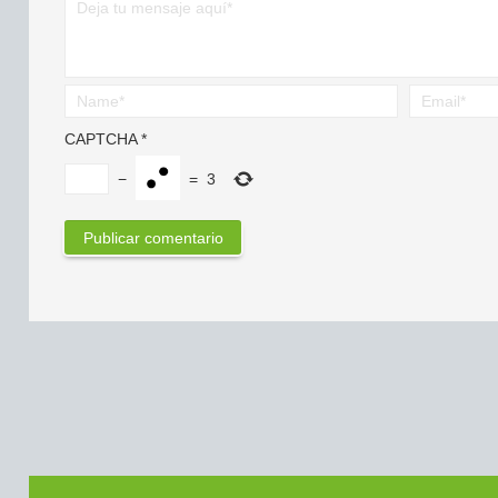
CAPTCHA
*
−
=
3