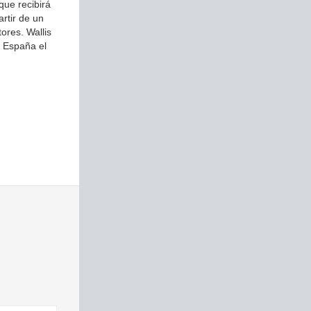
que recibirá
artir de un
ores. Wallis
n España el