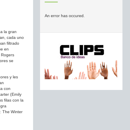
An error has occured.
 a la gran
man, cada uno
an filtrado
ue en
e Rogers
ores se
ores y les
tan
ta con
arter (Emily
 filas con la
egra
: The Winter