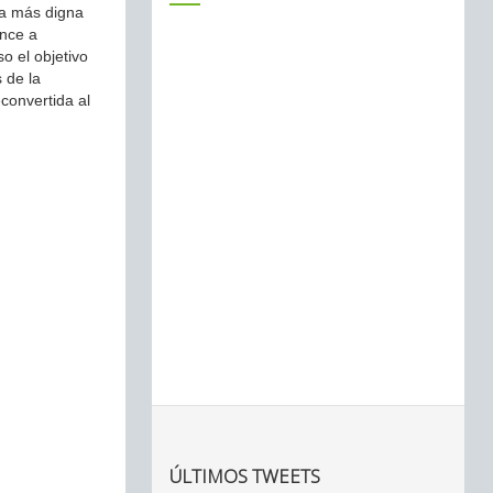
ña más digna
ence a
o el objetivo
 de la
econvertida al
ÚLTIMOS TWEETS