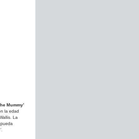
The Mummy’
en la edad
allis. La
e pueda
’.