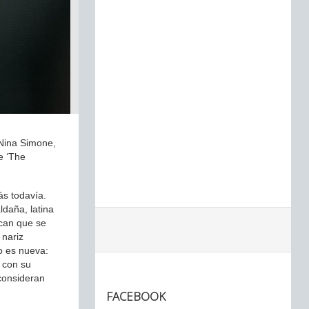
 Nina Simone,
e ‘The
ás todavía.
daña, latina
ican que se
 nariz
no es nueva:
e con su
consideran
FACEBOOK