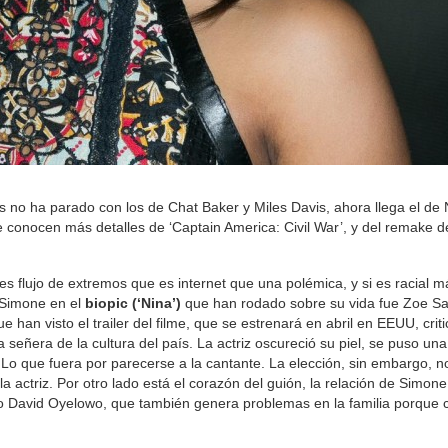
es no ha parado con los de Chat Baker y Miles Davis, ahora llega el de
 conocen más detalles de ‘Captain America: Civil War’, y del remake d
 flujo de extremos que es internet que una polémica, y si es racial m
a Simone en el
biopic (‘Nina’)
que han rodado sobre su vida fue Zoe Sal
e han visto el trailer del filme, que se estrenará en abril en EEUU, crit
 señera de la cultura del país. La actriz oscureció su piel, se puso una
i. Lo que fuera por parecerse a la cantante. La elección, sin embargo, 
a actriz. Por otro lado está el corazón del guión, la relación de Simon
ico David Oyelowo, que también genera problemas en la familia porque 