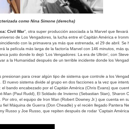
cterizada como Nina Simone (derecha)
ca: Civil War’
, otra super producción asociada a la Marvel que llevará
universo de Los Vengadores, la lucha entre el Capitán América e Iron
incidiendo con la primavera ya más que estrenada, el 29 de abril. Se h
será la película más larga de la factoría Marvel con 146 minutos, más q
ranca justo donde lo dejó ‘Los Vengadores: La era de Ultrón’, con Stev
var a la Humanidad después de un terrible incidente donde los Vengad
s presionan para crear algún tipo de sistema que controle a los Vengad
o. El nuevo sistema divide al grupo en dos facciones a la vez que inten
: el bando encabezado por el Capitán América (Chris Evans) que cuen
-Man (Paul Rudd), El Soldado de Invierno (Sebastian Stan), Sharon C
). Por otro, el equipo de Iron Man (Robert Downey Jr.) que cuenta en sus
su fiel Máquina de Guerra (Don Cheadle) y el recién llegado Pantera N
ny Russo y Joe Russo, que repiten después de rodar ‘Captain América