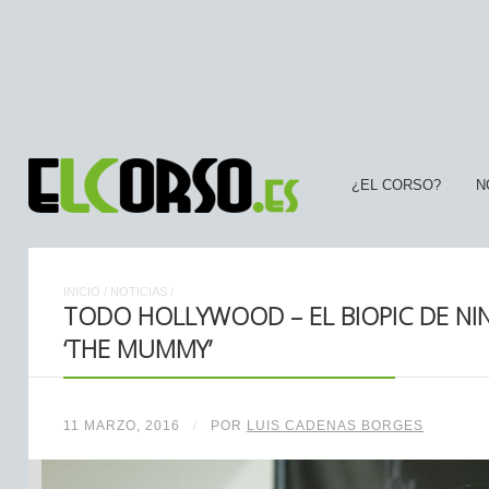
¿EL CORSO?
N
INICIO
/
NOTICIAS
/
TODO HOLLYWOOD – EL BIOPIC DE NINA,
‘THE MUMMY’
11 MARZO, 2016
/
POR
LUIS CADENAS BORGES