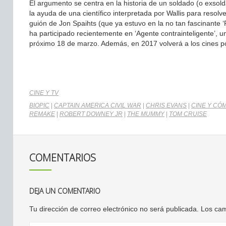
El argumento se centra en la historia de un soldado (o exso
la ayuda de una científico interpretada por Wallis para resolve
guión de Jon Spaihts (que ya estuvo en la no tan fascinante 
ha participado recientemente en ‘Agente contrainteligente’,
próximo 18 de marzo. Además, en 2017 volverá a los cines por 
CINE Y TV
BIOPIC
|
CAPTAIN AMERICA CIVIL WAR
|
CHRIS EVANS
|
CINE Y CÓ
REMAKE
|
ROBERT DOWNEY JR
|
THE MUMMY
|
TOM CRUISE
COMENTARIOS
DEJA UN COMENTARIO
Tu dirección de correo electrónico no será publicada.
Los cam