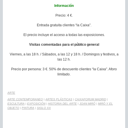
Información
Precio: 4 €.
Entrada gratuita clientes “la Caixa”.
El precio incluye el acceso a todas las exposiciones.
Visitas comentadas para el público general
Viernes, a las 18 h. / Sábados, a las 12 y 18 h. / Domingos y festivos, a
las 12 h.
Precio por persona: 3 €. 50% de descuento clientes “la Caixa”. Aforo
limitado.
ARTE
ARTE CONTEMPORANEO
|
ARTES PLÁSTICAS
|
CAIXAFORUM MADRID
|
ESCULTURA
|
EXPOSICIÓN
|
HISTORIA DEL ARTE
|
JOAN MIRÓ
|
MIRÓ Y EL
OBJETO
|
PINTURA
|
SIGLO XX