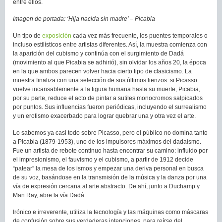
entre ellos.
Imagen de portada: ‘Hija nacida sin madre’ – Picabia
Un tipo de
exposición
cada vez más frecuente, los puentes temporales o
incluso estilísticos entre artistas diferentes. Así, la muestra comienza con
la aparición del cubismo y continúa con el surgimiento de Dadá
(movimiento al que Picabia se adhirió), sin olvidar los años 20, la época
en la que ambos parecen volver hacia cierto tipo de clasicismo. La
muestra finaliza con una selección de sus últimos lienzos: si Picasso
vuelve incansablemente a la figura humana hasta su muerte, Picabia,
por su parte, reduce el acto de pintar a sutiles monocromos salpicados
por puntos. Sus influencias fueron periódicas, incluyendo el surrealismo
y un erotismo exacerbado para lograr quebrar una y otra vez el arte.
Lo sabemos ya casi todo sobre Picasso, pero el público no domina tanto
a Picabia (1879-1953), uno de los impulsores máximos del dadaísmo.
Fue un artista de rebote continuo hasta encontrar su camino: influido por
el impresionismo, el fauvismo y el cubismo, a partir de 1912 decide
“patear” la mesa de los ismos y empezar una deriva personal en busca
de su voz, basándose en la transmisión de la música y la danza por una
vía de expresión cercana al arte abstracto. De ahí, junto a Duchamp y
Man Ray, abre la vía Dadá.
Irónico e irreverente, utiliza la tecnología y las máquinas como máscaras
de confusión sobre sus verdaderas intenciones, para reírse del