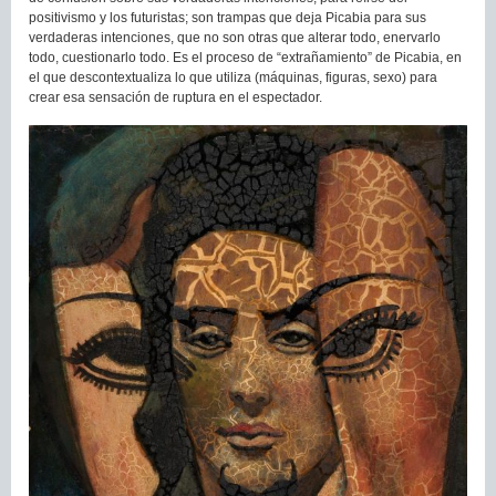
positivismo y los futuristas; son trampas que deja Picabia para sus
verdaderas intenciones, que no son otras que alterar todo, enervarlo
todo, cuestionarlo todo. Es el proceso de “extrañamiento” de Picabia, en
el que descontextualiza lo que utiliza (máquinas, figuras, sexo) para
crear esa sensación de ruptura en el espectador.