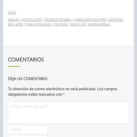
ARTE
DIBUJO
|
EXPOSICIÓN
|
FRANCIS PICABIA
|
FUNDACIÓN MAPFRE
|
HISTORIA
DEL ARTE
|
PABLO PICASSO
|
PINTURA
|
SIGLO XX
|
VANGUARDIAS
COMENTARIOS
DEJA UN COMENTARIO
Tu dirección de correo electrónico no será publicada.
Los campos
obligatorios están marcados con
*