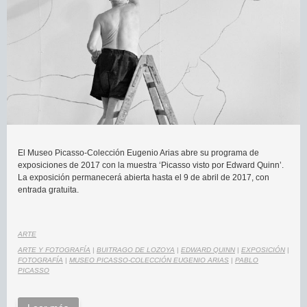
El Museo Picasso-Colección Eugenio Arias abre su programa de
exposiciones de 2017 con la muestra ‘Picasso visto por Edward Quinn’.
La exposición permanecerá abierta hasta el 9 de abril de 2017, con
entrada gratuita.
ARTE
ARTE Y FOTOGRAFÍA
|
BUITRAGO DE LOZOYA
|
EDWARD QUINN
|
EXPOSICIÓN
|
FOTOGRAFÍA
|
MUSEO PICASSO-COLECCIÓN EUGENIO ARIAS
|
PABLO
PICASSO