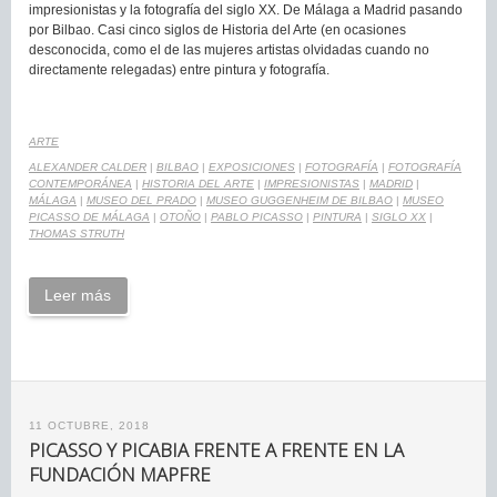
impresionistas y la fotografía del siglo XX. De Málaga a Madrid pasando
por Bilbao. Casi cinco siglos de Historia del Arte (en ocasiones
desconocida, como el de las mujeres artistas olvidadas cuando no
directamente relegadas) entre pintura y fotografía.
ARTE
ALEXANDER CALDER
|
BILBAO
|
EXPOSICIONES
|
FOTOGRAFÍA
|
FOTOGRAFÍA
CONTEMPORÁNEA
|
HISTORIA DEL ARTE
|
IMPRESIONISTAS
|
MADRID
|
MÁLAGA
|
MUSEO DEL PRADO
|
MUSEO GUGGENHEIM DE BILBAO
|
MUSEO
PICASSO DE MÁLAGA
|
OTOÑO
|
PABLO PICASSO
|
PINTURA
|
SIGLO XX
|
THOMAS STRUTH
Leer más
11 OCTUBRE, 2018
PICASSO Y PICABIA FRENTE A FRENTE EN LA
FUNDACIÓN MAPFRE