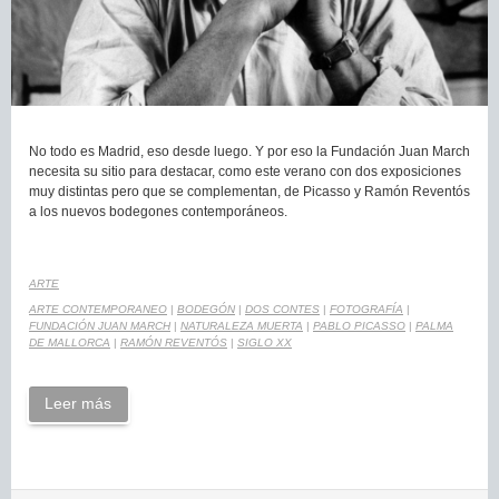
No todo es Madrid, eso desde luego. Y por eso la Fundación Juan March
necesita su sitio para destacar, como este verano con dos exposiciones
muy distintas pero que se complementan, de Picasso y Ramón Reventós
a los nuevos bodegones contemporáneos.
ARTE
ARTE CONTEMPORANEO
|
BODEGÓN
|
DOS CONTES
|
FOTOGRAFÍA
|
FUNDACIÓN JUAN MARCH
|
NATURALEZA MUERTA
|
PABLO PICASSO
|
PALMA
DE MALLORCA
|
RAMÓN REVENTÓS
|
SIGLO XX
Leer más