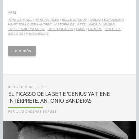
ARTE
ARTE ESPAÑOL
|
ARTE FRANCÉS
|
BELLE ÉPOQUE
|
DIBUJO
|
EXPOSICIÓN
|
HENRI TOULOUSE-LAUTREC
|
HISTORIA DEL ARTE
|
MADRID
|
MUSEO
THYSSEN-BORNEMISZA
|
PABLO PICASSO
|
PARÍS
|
PINTURA
|
SIGLO XIX
|
SIGLO XX
|
VANGUARDIAS
Leer más
9 SEPTIEMBRE, 2017
EL PICASSO DE LA SERIE ‘GENIUS’ YA TIENE
INTÉRPRETE, ANTONIO BANDERAS
POR
LUIS CADENAS BORGES