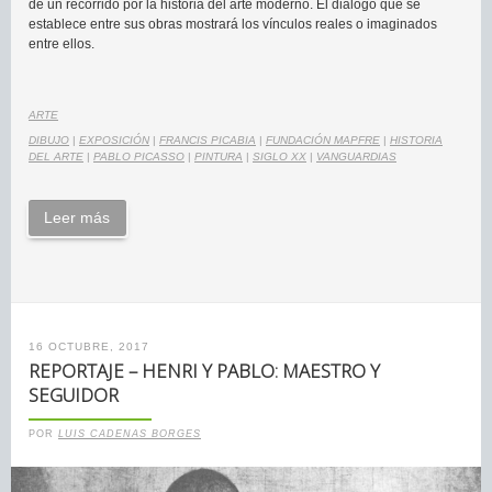
de un recorrido por la historia del arte moderno. El diálogo que se
establece entre sus obras mostrará los vínculos reales o imaginados
entre ellos.
ARTE
DIBUJO
|
EXPOSICIÓN
|
FRANCIS PICABIA
|
FUNDACIÓN MAPFRE
|
HISTORIA
DEL ARTE
|
PABLO PICASSO
|
PINTURA
|
SIGLO XX
|
VANGUARDIAS
Leer más
16 OCTUBRE, 2017
REPORTAJE – HENRI Y PABLO: MAESTRO Y
SEGUIDOR
POR
LUIS CADENAS BORGES