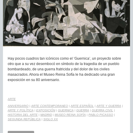
Hay pocos cuadros tan icónicos como el ‘Guernica’, un proyecto sobre
otro que a su vez desembocó en símbolo de la tragedia de un pueblo
bombardeado, de una guerra fratricida y del dolor de los civiles
masacrados. Ahora el Museo Reina Sofía le ha dedicado una gran
exposición en su 80 aniversario.
ARTE
ANIVERSARIO
|
ARTE CONTEMPORANEO
|
ARTE ESPAÑOL
|
ARTE Y GUERRA
|
ARTE Y POLÍTICA
|
EXPOSICIÓN
|
GUERNICA
|
GUERRA
|
GUERRA CIVIL
|
HISTORIA DEL ARTE
|
MADRID
|
MUSEO REINA SOFÍA
|
PABLO PICASSO
|
SEGUNDA REPÚBLICA
|
SIGLO XX