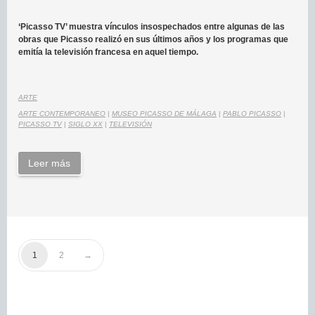
‘Picasso TV’ muestra vínculos insospechados entre algunas de las
obras que Picasso realizó en sus últimos años y los programas que
emitía la televisión francesa en aquel tiempo.
ARTE
ARTE CONTEMPORANEO
|
MUSEO PICASSO DE MÁLAGA
|
PABLO PICASSO
|
PICASSO TV
|
SIGLO XX
|
TELEVISIÓN
Leer más
1
2