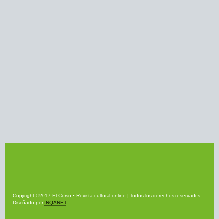
Copyright ©2017 El Corso • Revista cultural online | Todos los derechos reservados.
Diseñado por
INQANET
.