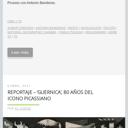
Picasso con Antonio Banderas.
CINE Y TV
ALBERT EINSTEIN
|
ANTONIO BANDERAS
|
BIOPIC
|
DIVULGACIÓN
|
FICCIÓN
|
NATIONAL GEOGRAPHIC CHANNEL
|
PABLO PICASSO
|
RON HOWARD
|
SERIE
TV
|
TV
Leer más
9 ABRIL, 2017
REPORTAJE – ‘GUERNICA’, 80 AÑOS DEL
ICONO PICASSIANO
POR
EL CORSO