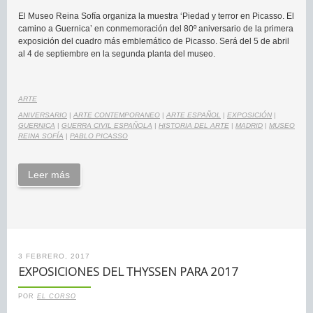
El Museo Reina Sofía organiza la muestra ‘Piedad y terror en Picasso. El
camino a Guernica’ en conmemoración del 80º aniversario de la primera
exposición del cuadro más emblemático de Picasso. Será del 5 de abril
al 4 de septiembre en la segunda planta del museo.
ARTE
ANIVERSARIO
|
ARTE CONTEMPORANEO
|
ARTE ESPAÑOL
|
EXPOSICIÓN
|
GUERNICA
|
GUERRA CIVIL ESPAÑOLA
|
HISTORIA DEL ARTE
|
MADRID
|
MUSEO
REINA SOFÍA
|
PABLO PICASSO
Leer más
3 FEBRERO, 2017
EXPOSICIONES DEL THYSSEN PARA 2017
POR
EL CORSO