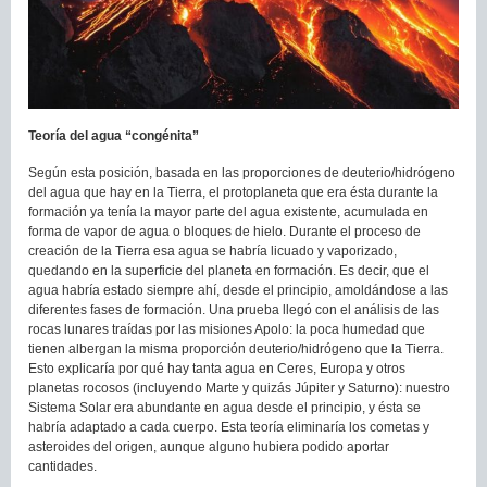
Teoría del agua “congénita”
Según esta posición, basada en las proporciones de deuterio/hidrógeno
del agua que hay en la Tierra, el protoplaneta que era ésta durante la
formación ya tenía la mayor parte del agua existente, acumulada en
forma de vapor de agua o bloques de hielo. Durante el proceso de
creación de la Tierra esa agua se habría licuado y vaporizado,
quedando en la superficie del planeta en formación. Es decir, que el
agua habría estado siempre ahí, desde el principio, amoldándose a las
diferentes fases de formación. Una prueba llegó con el análisis de las
rocas lunares traídas por las misiones Apolo: la poca humedad que
tienen albergan la misma proporción deuterio/hidrógeno que la Tierra.
Esto explicaría por qué hay tanta agua en Ceres, Europa y otros
planetas rocosos (incluyendo Marte y quizás Júpiter y Saturno): nuestro
Sistema Solar era abundante en agua desde el principio, y ésta se
habría adaptado a cada cuerpo. Esta teoría eliminaría los cometas y
asteroides del origen, aunque alguno hubiera podido aportar
cantidades.