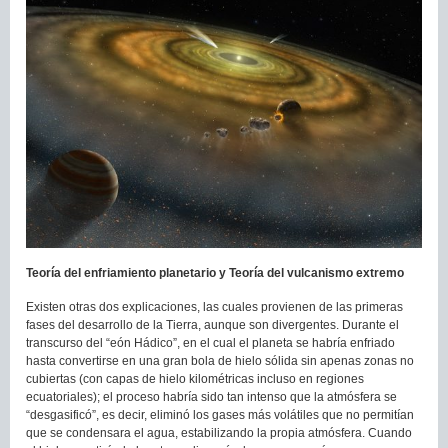
Teoría del enfriamiento planetario y Teoría del vulcanismo extremo
Existen otras dos explicaciones, las cuales provienen de las primeras
fases del desarrollo de la Tierra, aunque son divergentes. Durante el
transcurso del “eón Hádico”, en el cual el planeta se habría enfriado
hasta convertirse en una gran bola de hielo sólida sin apenas zonas no
cubiertas (con capas de hielo kilométricas incluso en regiones
ecuatoriales); el proceso habría sido tan intenso que la atmósfera se
“desgasificó”, es decir, eliminó los gases más volátiles que no permitían
que se condensara el agua, estabilizando la propia atmósfera. Cuando