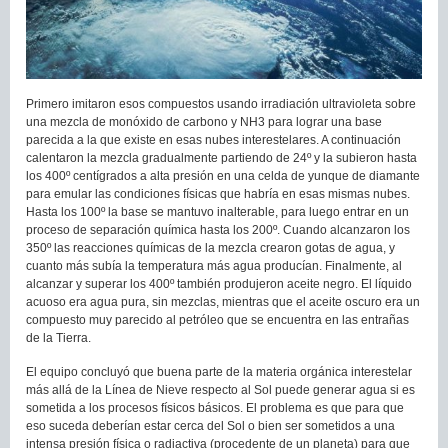
Primero imitaron esos compuestos usando irradiación ultravioleta sobre
una mezcla de monóxido de carbono y NH3 para lograr una base
parecida a la que existe en esas nubes interestelares. A continuación
calentaron la mezcla gradualmente partiendo de 24º y la subieron hasta
los 400º centígrados a alta presión en una celda de yunque de diamante
para emular las condiciones físicas que habría en esas mismas nubes.
Hasta los 100º la base se mantuvo inalterable, para luego entrar en un
proceso de separación química hasta los 200º. Cuando alcanzaron los
350º las reacciones químicas de la mezcla crearon gotas de agua, y
cuanto más subía la temperatura más agua producían. Finalmente, al
alcanzar y superar los 400º también produjeron aceite negro. El líquido
acuoso era agua pura, sin mezclas, mientras que el aceite oscuro era un
compuesto muy parecido al petróleo que se encuentra en las entrañas
de la Tierra.
El equipo concluyó que buena parte de la materia orgánica interestelar
más allá de la Línea de Nieve respecto al Sol puede generar agua si es
sometida a los procesos físicos básicos. El problema es que para que
eso suceda deberían estar cerca del Sol o bien ser sometidos a una
intensa presión física o radiactiva (procedente de un planeta) para que