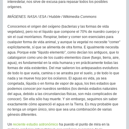
interestelar, nos sirve de excusa para repasar todos los posibles
orígenes.
IMÁGENES: NASA / ESA / Hubble / Wikimedia Commons
Conocemos el origen del oxígeno (bacterias y las formas de vida
vegetales), pero no el líquido que compone el 70% de nuestro cuerpo y
sin el cual moriríamos. Respirar, beber y comer son esenciales para
cualquier forma de vida animal, y aunque la vegetal no necesite “comer”
explícitamente, sí que se alimenta de otra forma. E igualmente necesita
agua. Porque este “líquido elemento”, como decían los antiguos, que lo
catalogaron como uno de los cuatro elementos clave (fuego, tierra, aire,
agua), es fundamental en la vida humana y en prácticamente todas las
formas de vida existentes. Del mar salieron los antepasados evolutivos
de todo lo que vuela, camina o se arrastra por el suelo, y de todo lo que
nada y se mueve hoy por los océanos. El aguas es vida, ya sea
congelada, líquida o en forma de vapor de agua, los tres estados que
podemos conocer por nuestros sentidos (los demás estados naturales
del agua, debido a las circunstancias físicas, son más complicados de
conocer). Sin ella sólo hay muerte. Y sin embargo, seguimos sin saber
exactamente cómo apareció el agua en la Tierra. Es muy probable que
no tenga un origen único, sino que sea una combinación de varias
génesis diferentes.
Un
reciente estudio astronómico
ha puesto el punto de mira en la