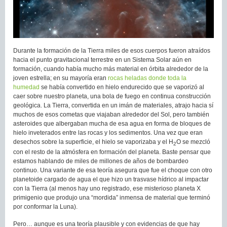
Durante la formación de la Tierra miles de esos cuerpos fueron atraídos
hacia el punto gravitacional terrestre en un Sistema Solar aún en
formación, cuando había mucho más material en órbita alrededor de la
joven estrella; en su mayoría eran
rocas heladas donde toda la
humedad
se había convertido en hielo endurecido que se vaporizó al
caer sobre nuestro planeta, una bola de fuego en continua construcción
geológica. La Tierra, convertida en un imán de materiales, atrajo hacia sí
muchos de esos cometas que viajaban alrededor del Sol, pero también
asteroides que albergaban mucha de esa agua en forma de bloques de
hielo inveterados entre las rocas y los sedimentos. Una vez que eran
desechos sobre la superficie, el hielo se vaporizaba y el H
O se mezcló
2
con el resto de la atmósfera en formación del planeta. Baste pensar que
estamos hablando de miles de millones de años de bombardeo
continuo. Una variante de esa teoría asegura que fue el choque con otro
planetoide cargado de agua el que hizo un trasvase hídrico al impactar
con la Tierra (al menos hay uno registrado, ese misterioso planeta X
primigenio que produjo una “mordida” inmensa de material que terminó
por conformar la Luna).
Pero… aunque es una teoría plausible y con evidencias de que hay