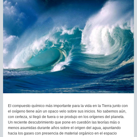
El compuesto químico más importante para la vida en la Tierra junto con
el oxígeno tiene aún un opaco velo sobre sus inicios. No sabemos aún,
con certeza, si llegó de fuera o se produjo en los orígenes del planeta.
Un reciente descubrimiento que pone en cuestión las teorías más o
menos asumidas durante años sobre el origen del agua, apuntando
hacia los gases con presencia de material orgánico en el espacio