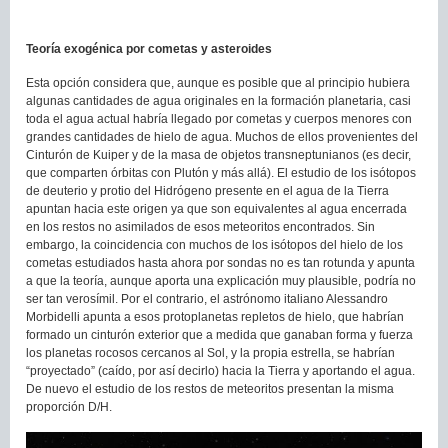
Teoría exogénica por cometas y asteroides
Esta opción considera que, aunque es posible que al principio hubiera
algunas cantidades de agua originales en la formación planetaria, casi
toda el agua actual habría llegado por cometas y cuerpos menores con
grandes cantidades de hielo de agua. Muchos de ellos provenientes del
Cinturón de Kuiper y de la masa de objetos transneptunianos (es decir,
que comparten órbitas con Plutón y más allá). El estudio de los isótopos
de deuterio y protio del Hidrógeno presente en el agua de la Tierra
apuntan hacia este origen ya que son equivalentes al agua encerrada
en los restos no asimilados de esos meteoritos encontrados. Sin
embargo, la coincidencia con muchos de los isótopos del hielo de los
cometas estudiados hasta ahora por sondas no es tan rotunda y apunta
a que la teoría, aunque aporta una explicación muy plausible, podría no
ser tan verosímil. Por el contrario, el astrónomo italiano Alessandro
Morbidelli apunta a esos protoplanetas repletos de hielo, que habrían
formado un cinturón exterior que a medida que ganaban forma y fuerza
los planetas rocosos cercanos al Sol, y la propia estrella, se habrían
“proyectado” (caído, por así decirlo) hacia la Tierra y aportando el agua.
De nuevo el estudio de los restos de meteoritos presentan la misma
proporción D/H.