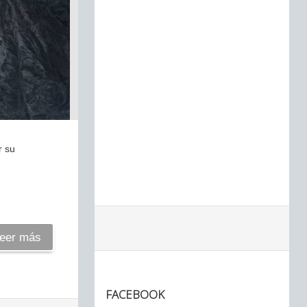
r su
eer más
FACEBOOK