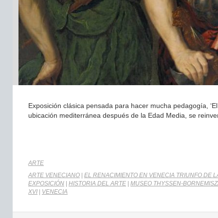
Exposición clásica pensada para hacer mucha pedagogía, ‘El 
ubicación mediterránea después de la Edad Media, se reinvent
ARTE
ARTE VENECIANO
|
EL RENACIMIENTO EN VENECIA TRIUNFO DE L
EXPOSICIÓN
|
HISTORIA DEL ARTE
|
MUSEO THYSSEN-BORNEMISZ
XVI
|
VENECIA