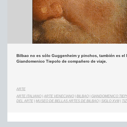
Bilbao no es sólo Guggenheim y pinchos, también es el 
Giandomenico Tiepolo de compañero de viaje.
ARTE
ARTE ITALIANO
|
ARTE VENECIANO
|
BILBAO
|
GIANDOMENICO TIE
DEL ARTE
|
MUSEO DE BELLAS ARTES DE BILBAO
|
SIGLO XVIII
|
TI