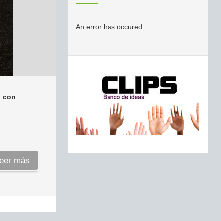
An error has occured.
o con
eer más