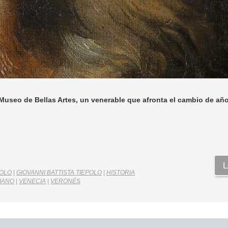
Museo de Bellas Artes, un venerable que afronta el cambio de añ
L
POLO
|
GIOVANNI BATTISTA TIEPOLO
|
HISTORIA
ZIANO
|
VENECIA
|
VERONÉS