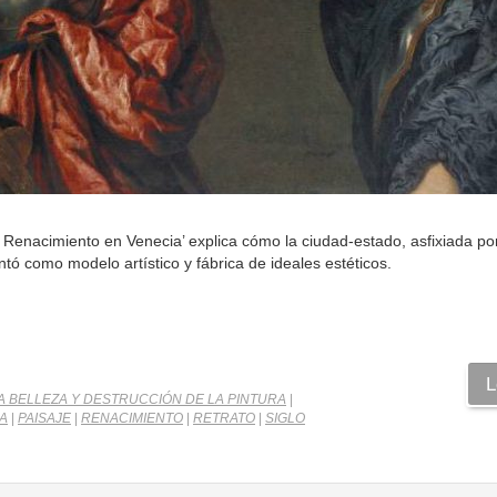
Renacimiento en Venecia’ explica cómo la ciudad-estado, asfixiada po
ó como modelo artístico y fábrica de ideales estéticos.
L
A BELLEZA Y DESTRUCCIÓN DE LA PINTURA
|
A
|
PAISAJE
|
RENACIMIENTO
|
RETRATO
|
SIGLO