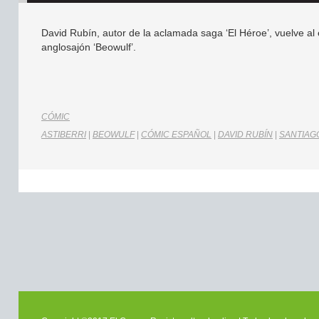
David Rubín, autor de la aclamada saga ‘El Héroe’, vuelve a
anglosajón ‘Beowulf’.
CÓMIC
ASTIBERRI
|
BEOWULF
|
CÓMIC ESPAÑOL
|
DAVID RUBÍN
|
SANTIAG