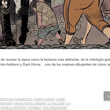
de recrear la épica como la fantasía más delirante, de la mitología gr
entre Astiberri y Dark Horse… uno de los mejores dibujantes de cómic 
L
ERNO DE TORMENTAS
|
DARK HORSE
|
DAVID
FANTASÍA
|
GRAN HOTEL ABISMO
|
LA FICCIÓN
|
LA
|
NOVELA GRÁFICA
|
RUMBLE
|
SOLOMON KANE