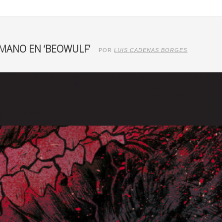
 MANO EN ‘BEOWULF’
POR
LUIS CADENAS BORGES