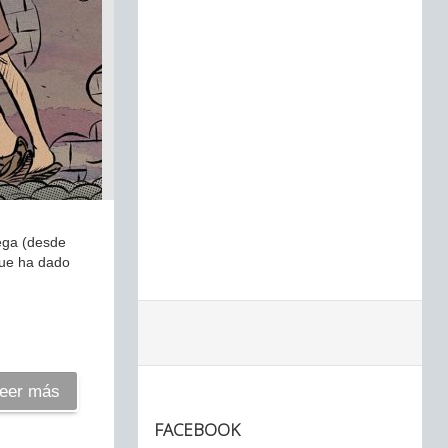
iega (desde
que ha dado
eer más
FACEBOOK