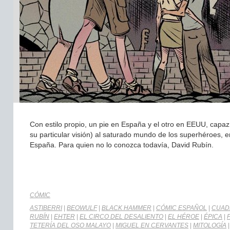
Con estilo propio, un pie en España y el otro en EEUU, capaz 
su particular visión) al saturado mundo de los superhéroes, 
España. Para quien no lo conozca todavía, David Rubín.
CÓMIC
ASTIBERRI
|
BEOWULF
|
BLACK HAMMER
|
CÓMIC ESPAÑOL
|
CUAD
RUBÍN
|
EHTER
|
EL CIRCO DEL DESALIENTO
|
EL HÉROE
|
ÉPICA
|
TETERÍA DEL OSO MALAYO
|
MIGUEL EN CERVANTES
|
MITOLOGÍA