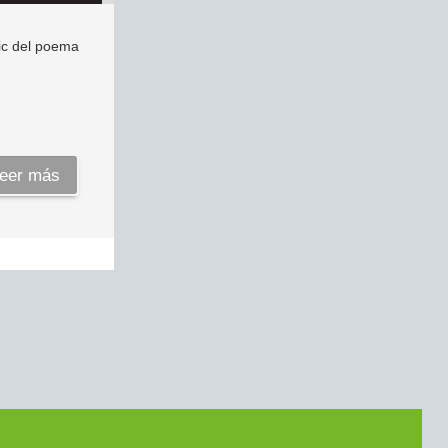
mic del poema
eer más