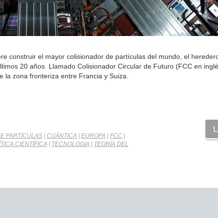
iere construir el mayor colisionador de partículas del mundo, el herede
 últimos 20 años. Llamado Colisionador Circular de Futuro (FCC en inglé
 la zona fronteriza entre Francia y Suiza.
L
E PARTÍCULAS
|
CUÁNTICA
|
EUROPA
|
FCC
|
TICA CIENTÍFICA
|
TECNOLOGIA
|
TEORÍA DEL