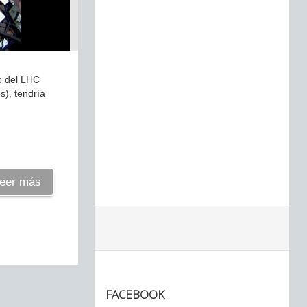
ro del LHC
s), tendría
eer más
FACEBOOK