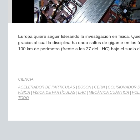
Europa quiere seguir liderando la investigación en física. Qu
gracias al cual la disciplina ha dado saltos de gigante en los
100 km de perímetro (frente a los 27 del LHC) bajo el suelo de
CIENCIA
ACELERADOR DE PARTÍCULAS
|
BOSÓN
|
CERN
|
COLISIONADOR D
FÍSICA
|
FÍSICA DE PARTÍCULAS
|
LHC
|
MECÁNICA CUÁNTICA
|
POLÍ
TODO