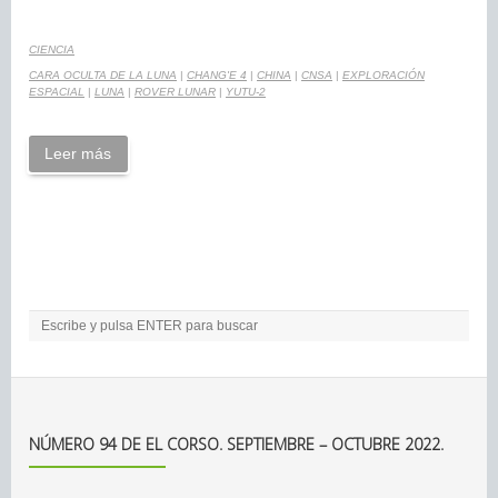
CIENCIA
CARA OCULTA DE LA LUNA
|
CHANG'E 4
|
CHINA
|
CNSA
|
EXPLORACIÓN
ESPACIAL
|
LUNA
|
ROVER LUNAR
|
YUTU-2
Leer más
NÚMERO 94 DE EL CORSO. SEPTIEMBRE – OCTUBRE 2022.