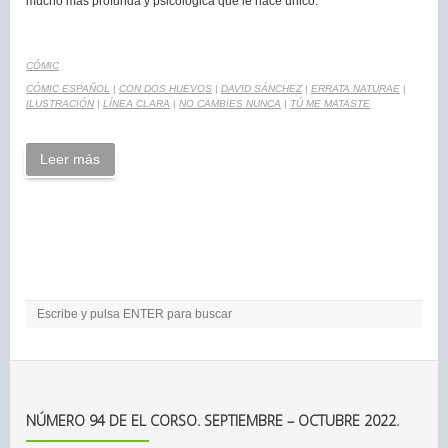
mucho más profunda y psicológica que le hace único.
CÓMIC
CÓMIC ESPAÑOL
|
CON DOS HUEVOS
|
DAVID SÁNCHEZ
|
ERRATA NATURAE
|
ILUSTRACIÓN
|
LÍNEA CLARA
|
NO CAMBIES NUNCA
|
TÚ ME MATASTE
Leer más
NÚMERO 94 DE EL CORSO. SEPTIEMBRE – OCTUBRE 2022.