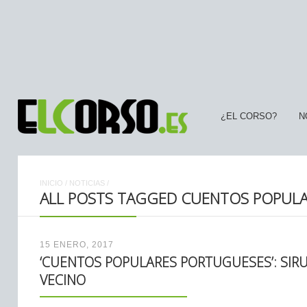
¿EL CORSO?
N
INICIO
/
NOTICIAS
/
ALL POSTS TAGGED CUENTOS POPUL
15 ENERO, 2017
‘CUENTOS POPULARES PORTUGUESES’: SIR
VECINO