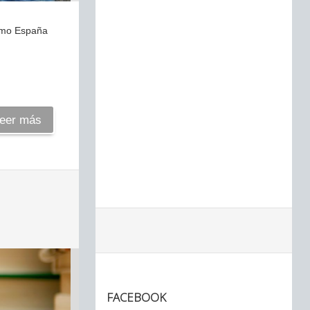
como España
eer más
FACEBOOK