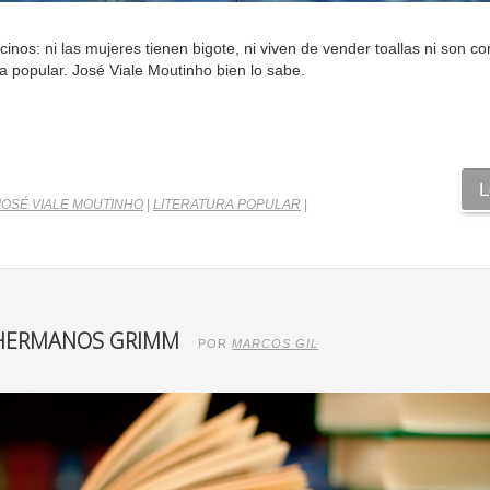
inos: ni las mujeres tienen bigote, ni viven de vender toallas ni son 
a popular. José Viale Moutinho bien lo sabe.
L
JOSÉ VIALE MOUTINHO
|
LITERATURA POPULAR
|
S HERMANOS GRIMM
POR
MARCOS GIL