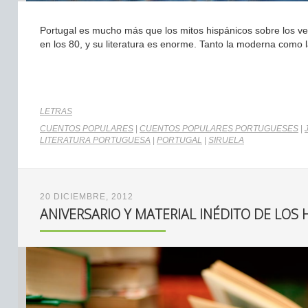
Portugal es mucho más que los mitos hispánicos sobre los vec
en los 80, y su literatura es enorme. Tanto la moderna como l
LETRAS
CUENTOS POPULARES
|
CUENTOS POPULARES PORTUGUESES
|
LITERATURA PORTUGUESA
|
PORTUGAL
|
SIRUELA
20 DICIEMBRE, 2012
ANIVERSARIO Y MATERIAL INÉDITO DE LO