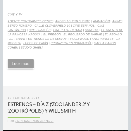
CINE Y TV
AGENTE CONTRAINTELIGENTE
|
ANDREU BUENAFUENTE
|
ANIMACIÓN
|
ANIME
|
BERTO ROMERO
|
CALLE CLOVERFIELD 10
|
CINE ESPAÑOL
|
CINE
FANTÁSTICO
|
CINE FRANCÉS
|
CINE Y LITERATURA
|
COMEDIA
|
EL CUENTO DE
LA PRINCESA KAGUYA
|
EL PREGÓN
|
EL RECUERDO DE MARNIE
|
EL REGALO
|
EL TERRAT
|
ESTRENOS DE LA SEMANA
|
HOLLYWOOD
|
KATE WINSLEY
|
LA
MODISTA
|
LUCES DE PARÍS
|
PRIMAVERA EN NORMANDÍA
|
SACHA BARON
COHEN
|
STUDIO GHIBLI
Leer más
12 FEBRERO, 2016
ESTRENOS – DÍA Z (‘ZOOLANDER 2’ Y
‘ZOOTRÓPOLIS’) Y WILL SMITH
POR
LUIS CADENAS BORGES