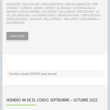
ARGENTINA
|
BEN STILLER
|
CINE ARGENTINO
|
CINE DE ANIMACIÓN
|
CINE
FRANCÉS
|
COMEDIA
|
DISNEY
|
DRAMA
|
EL REGALO
|
ESTRENOS DE LA
SEMANA
|
EVA NO DUERME
|
EVA PERÓN
|
HOLLYWOOD
|
KRISTEN WIIG
|
LA
LEY DEL MERCADO
|
LA VERDAD DUELE
|
MEJOR SOLERAS
|
OWEN WILSON
|
PENÉLOPE CRUZ
|
THRILLER
|
WILL FERRELL
|
WILL SMITH
|
ZOOLANDER 2
|
ZOOTRÓPOLIS
Leer más
NÚMERO 94 DE EL CORSO. SEPTIEMBRE – OCTUBRE 2022.