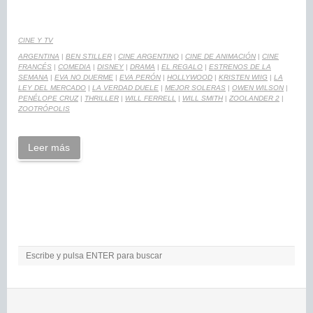
CINE Y TV
ARGENTINA
|
BEN STILLER
|
CINE ARGENTINO
|
CINE DE ANIMACIÓN
|
CINE
FRANCÉS
|
COMEDIA
|
DISNEY
|
DRAMA
|
EL REGALO
|
ESTRENOS DE LA
SEMANA
|
EVA NO DUERME
|
EVA PERÓN
|
HOLLYWOOD
|
KRISTEN WIIG
|
LA
LEY DEL MERCADO
|
LA VERDAD DUELE
|
MEJOR SOLERAS
|
OWEN WILSON
|
PENÉLOPE CRUZ
|
THRILLER
|
WILL FERRELL
|
WILL SMITH
|
ZOOLANDER 2
|
ZOOTRÓPOLIS
Leer más