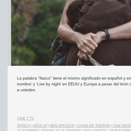
La palabra “fiasco” tiene el mismo significado en español y en 
nombre’ y ‘Live by night’ en EEUU y Europa a pesar del tirón 
a ustedes.
CINE Y TV
ÁFRICA
|
AÑOS 20
|
BEN AFFLECK
|
CHARLIZE THERON
|
CINE NEG
TU NOMBRE
|
DRAMA
|
ELLE FANNING
|
HOLLYWOOD
|
JAVIER BAR