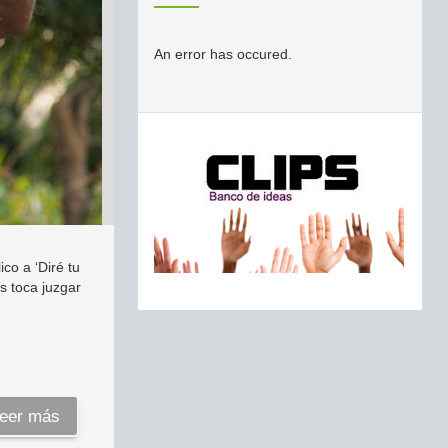
An error has occured.
ico a ‘Diré tu
s toca juzgar
eer más