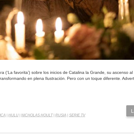
 (‘La favorita’) sobre los inicios de Catalina la Grande, su ascenso al
 transformando en plena Ilustración. Pero con un toque diferente. Adver
L
ICA
|
HULU
|
NICHOLAS HOULT
|
RUSIA
|
SERIE TV