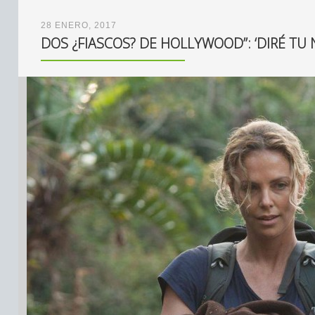
28 ENERO, 2017
DOS ¿FIASCOS? DE HOLLYWOOD”: ‘DIRÉ TU N