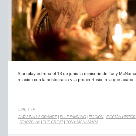
Starzplay estrena el 18 de junio la miniserie de Tony McNamara
relación con la aristocracia y la propia Rusia, a la que acabó
CINE Y TV
CATALINA LA GRANDE
|
ELLE FANNING
|
FICCIÓN
|
FICCIÓN HISTÓR
|
STARZPLAY
|
THE GREAT
|
TONY MCNAMARA