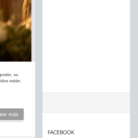
 poder, su
tidos están.
eer más
FACEBOOK