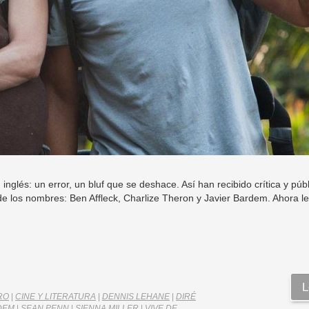
inglés: un error, un bluf que se deshace. Así han recibido crítica y públ
de los nombres: Ben Affleck, Charlize Theron y Javier Bardem. Ahora le
L
RO
|
CINE Y LITERATURA
|
DENNIS LEHANE
|
DIRÉ
DEM
|
SEAN PENN
|
SIENNA MILLER
|
VIVE DE