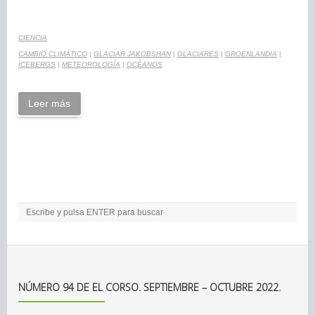
CIENCIA
CAMBIO CLIMÁTICO
|
GLACIAR JAKOBSHAN
|
GLACIARES
|
GROENLANDIA
|
ICEBERGS
|
METEOROLOGÍA
|
OCÉANOS
Leer más
NÚMERO 94 DE EL CORSO. SEPTIEMBRE – OCTUBRE 2022.