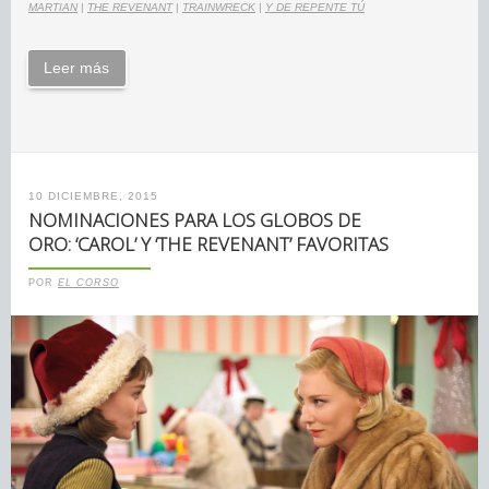
MARTIAN
|
THE REVENANT
|
TRAINWRECK
|
Y DE REPENTE TÚ
Leer más
10 DICIEMBRE, 2015
NOMINACIONES PARA LOS GLOBOS DE
ORO: ‘CAROL’ Y ‘THE REVENANT’ FAVORITAS
POR
EL CORSO