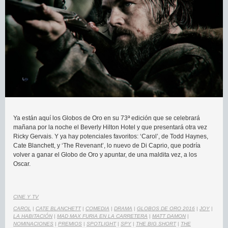
Ya están aquí los Globos de Oro en su 73ª edición que se celebrará
mañana por la noche el Beverly Hilton Hotel y que presentará otra vez
Ricky Gervais. Y ya hay potenciales favoritos: ‘Carol’, de Todd Haynes,
Cate Blanchett, y ‘The Revenant’, lo nuevo de Di Caprio, que podría
volver a ganar el Globo de Oro y apuntar, de una maldita vez, a los
Oscar.
CINE Y TV
CAROL
|
CATE BLANCHETT
|
COMEDIA
|
DRAMA
|
GLOBOS DE ORO 2016
|
JOY
|
LA HABITACIÓN
|
MAD MAX FURIA EN LA CARRETERA
|
MATT DAMON
|
NOMINACIONES
|
PREMIOS
|
SPOTLIGHT
|
SPY
|
THE BIG SHORT
|
THE