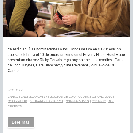
Ya están aquí las nominaciones a los Globos de Oro en su 73ª edición
que se celebrará el 10 de enero próximo en el Beverly Hilton Hotel y que
presentará otra vez Ricky Gervais. Y ya hay potenciales favoritos: ‘Carol’,
de Todd Haynes, Cate Blanchett, y ‘The Revenant’, lo nuevo de Di
Caprio.
CINE Y TV
CAROL
|
CATE BLANCHETT
|
GLOBOS DE ORO
|
GLOBOS DE ORO 2016
|
HOLLYWOOD
|
LEONARDO DI CAPRIO
|
NOMINACIONES
|
PREMIOS
|
THE
REVENANT
Leer más