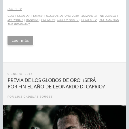
CINE Y TV
CINE
|
COMEDIA
|
DRAMA
|
GLOBOS DE ORO 2016
|
MOZART IN THE JUNGLE
|
MR ROBOT
|
MUSICAL
|
PREMIOS
|
RIDLEY SCOTT
|
SERIES TV
|
THE MARTIAN
|
THE REVENANT
Leer más
9 ENERO, 2016
PREVIA DE LOS GLOBOS DE ORO: ¿SERÁ
POR FIN EL AÑO DE LEONARDO DI CAPRIO?
POR
LUIS CADENAS BORGES