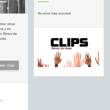
An error has occured.
trar otras
na y en
s filmes de
ita’.
eer más
ES