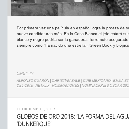
Por primera vez una película en español logra la proeza de s
nueve candidaturas más. En la Casa Blanca el jefe estará s
blanco y negro podría ser la ganadora. Terremoto asegurado.
siempre como ‘Ha nacido una estrella’, ‘Green Book’ y biopics
CINE Y TV
ALFONSO CUARÓN
|
CHRISTIAN BALE
|
CINE MEXICANO
|
EMMA S
DEL CINE
|
NETFLIX
|
NOMINACIONES
|
NOMINACIONES OSCAR 201
11 DICIEMBRE, 2017
GLOBOS DE ORO 2018: ‘LA FORMA DEL AGU
‘DUNKERQUE’