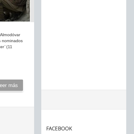
o Almodóvar
os nominados
er’ (11
eer más
FACEBOOK