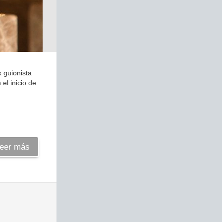
x guionista
el inicio de
eer más