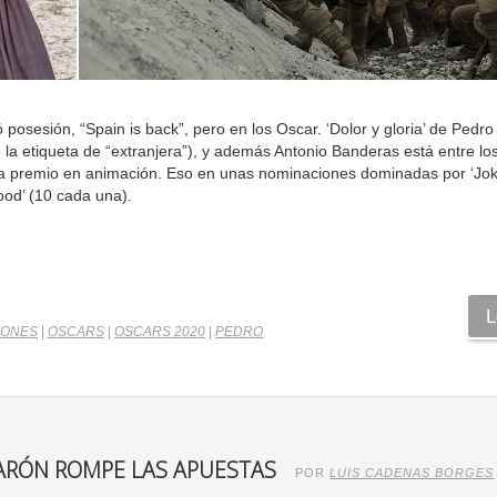
posesión, “Spain is back”, pero en los Oscar. ‘Dolor y gloria’ de Pedr
 la etiqueta de “extranjera”), y además Antonio Banderas está entre l
a a premio en animación. Eso en unas nominaciones dominadas por ‘Jok
wood’ (10 cada una).
L
IONES
|
OSCARS
|
OSCARS 2020
|
PEDRO
ARÓN ROMPE LAS APUESTAS
POR
LUIS CADENAS BORGES