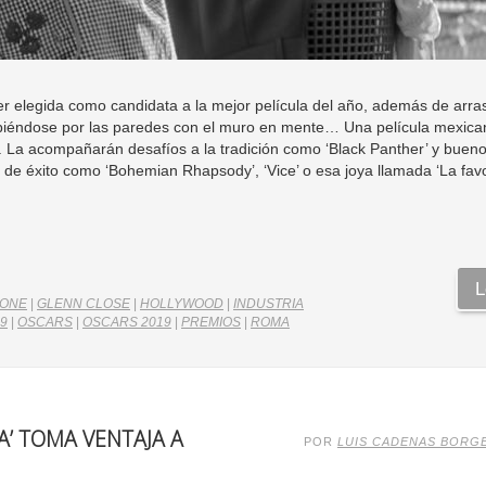
er elegida como candidata a la mejor película del año, además de arras
ubiéndose por las paredes con el muro en mente… Una película mexica
 La acompañarán desafíos a la tradición como ‘Black Panther’ y bueno
 de éxito como ‘Bohemian Rhapsody’, ‘Vice’ o esa joya llamada ‘La favor
L
TONE
|
GLENN CLOSE
|
HOLLYWOOD
|
INDUSTRIA
9
|
OSCARS
|
OSCARS 2019
|
PREMIOS
|
ROMA
A’ TOMA VENTAJA A
POR
LUIS CADENAS BORG