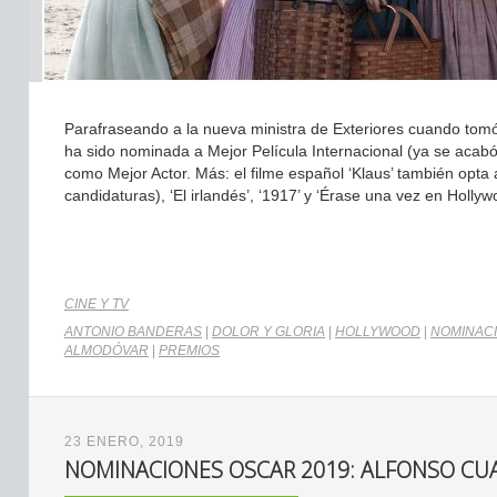
Parafraseando a la nueva ministra de Exteriores cuando tomó 
ha sido nominada a Mejor Película Internacional (ya se acabó
como Mejor Actor. Más: el filme español ‘Klaus’ también opt
candidaturas), ‘El irlandés’, ‘1917’ y ‘Érase una vez en Holly
CINE Y TV
ANTONIO BANDERAS
|
DOLOR Y GLORIA
|
HOLLYWOOD
|
NOMINAC
ALMODÓVAR
|
PREMIOS
23 ENERO, 2019
NOMINACIONES OSCAR 2019: ALFONSO CU