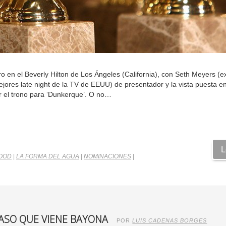
o en el Beverly Hilton de Los Ángeles (California), con Seth Meyers (e
jores late night de la TV de EEUU) de presentador y la vista puesta en 
 el trono para ‘Dunkerque’. O no…
L
OOD
|
LA FORMA DEL AGUA
|
NOMINACIONES
|
PASO QUE VIENE BAYONA
POR
LUIS CADENAS BORGES