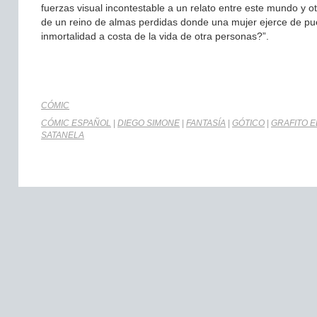
fuerzas visual incontestable a un relato entre este mundo y o
de un reino de almas perdidas donde una mujer ejerce de pue
inmortalidad a costa de la vida de otra personas?”.
CÓMIC
CÓMIC ESPAÑOL
|
DIEGO SIMONE
|
FANTASÍA
|
GÓTICO
|
GRAFITO E
SATANELA