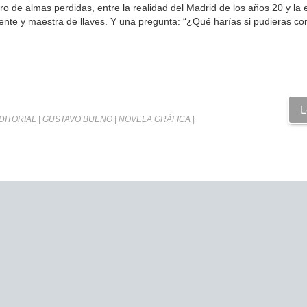
tro de almas perdidas, entre la realidad del Madrid de los años 20 y la
nte y maestra de llaves. Y una pregunta: “¿Qué harías si pudieras co
L
DITORIAL
|
GUSTAVO BUENO
|
NOVELA GRÁFICA
|