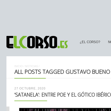
¿EL CORSO?
N
INICIO
/
NOTICIAS
/
ALL POSTS TAGGED GUSTAVO BUENO
27 OCTUBRE, 2020
‘SATANELA’: ENTRE POE Y EL GÓTICO IBÉRI