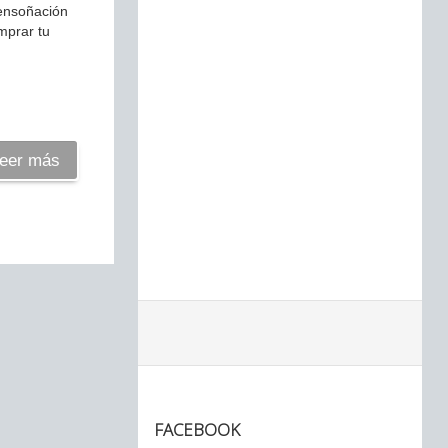
 ensoñación
mprar tu
eer más
FACEBOOK