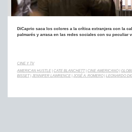
DiCaprio saca los colores a la crítica extranjera con la c
palmarés y arrasa en las redes sociales con su peculiar
CINE Y TV
AMERICAN HUSTLE
|
CATE BLANCHETT
|
CINE AMERICANO
|
GLOBO
BISSET
|
JENNIFER LAWRENCE
|
JOSÉ A. ROMERO
|
LEONARDO DI