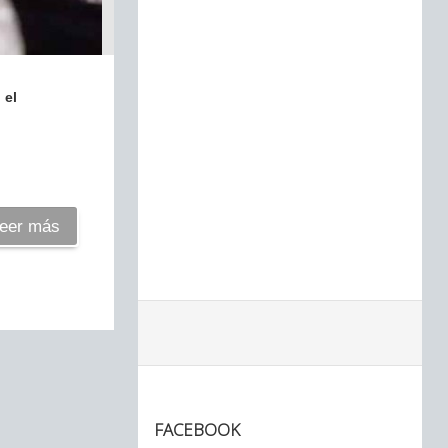
 el
eer más
FACEBOOK