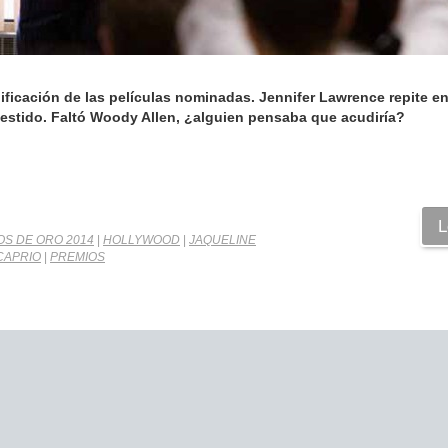
alificación de las películas nominadas. Jennifer Lawrence repite en
 vestido. Faltó Woody Allen, ¿alguien pensaba que acudiría?
L
S DE ORO 2014
|
HOLLYWOOD
|
JAQUELINE
CAPRIO
|
PREMIOS