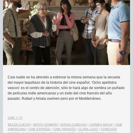
Casi nadie se ha atrevido a estrenar la misma semana que la secuela
del mayor taquillazo de la historia del cine español. ‘Ocho apellidos
vascos’ es el centro de atención, sólo le hará algo de sombra un puñado
de películas indie americanas y un éxito del cine francés del año
pasado. Rafael y Amaia vuelven pero por el Mediterráneo.
CINE Y TV
BELÉN CUESTA
|
BERTO ROMERO
|
BORJA COBEAGA
|
CARMEN MACHI
|
CINE
AMERICANO
|
CINE ESPAÑOL
|
CINE FRANCÉS
|
CLARA LAGO
|
CONEXIÓN