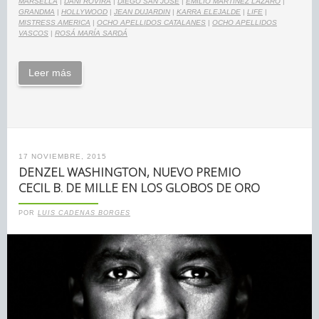
MARSELLA
|
DANI ROVIRA
|
DIEGO SAN JOSÉ
|
EMILIO MARTÍNEZ LÁZARO
|
GRANDMA
|
HOLLYWOOD
|
JEAN DUJARDIN
|
KARRA ELEJALDE
|
LIFE
|
MISTRESS AMERICA
|
OCHO APELLIDOS CATALANES
|
OCHO APELLIDOS
VASCOS
|
ROSÁ MARÍA SARDÁ
Leer más
17 NOVIEMBRE, 2015
DENZEL WASHINGTON, NUEVO PREMIO
CECIL B. DE MILLE EN LOS GLOBOS DE ORO
POR
LUIS CADENAS BORGES