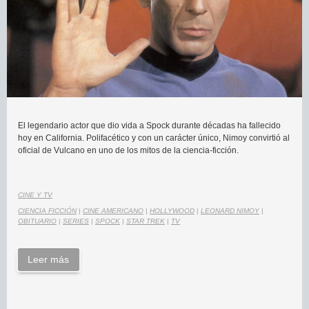
El legendario actor que dio vida a Spock durante décadas ha fallecido
hoy en California. Polifacético y con un carácter único, Nimoy convirtió al
oficial de Vulcano en uno de los mitos de la ciencia-ficción.
CINE Y TV
CIENCIA FICCIÓN
|
CINE AMERICANO
|
HOLLYWOOD
|
LEONARD NIMOY
|
OBITUARIO
|
SERIES
|
SPOCK
|
STAR TREK
|
TV
Leer más