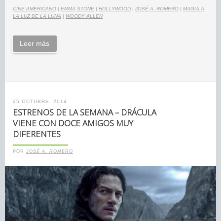
CINE AMERICANO
|
EMMA STONE
|
HOLLYWOOD
|
JOSÉ A. ROMERO
|
MAGIA A
LA LUZ DE LA LUNA
|
WOODY ALLEN
Leer más
25 OCTUBRE, 2014
ESTRENOS DE LA SEMANA – DRÁCULA
VIENE CON DOCE AMIGOS MUY
DIFERENTES
POR
JOSÉ A. ROMERO