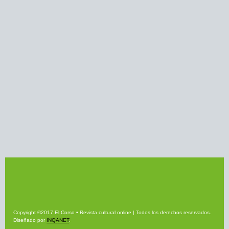
Copyright ©2017 El Corso • Revista cultural online | Todos los derechos reservados.
Diseñado por
INQANET
.