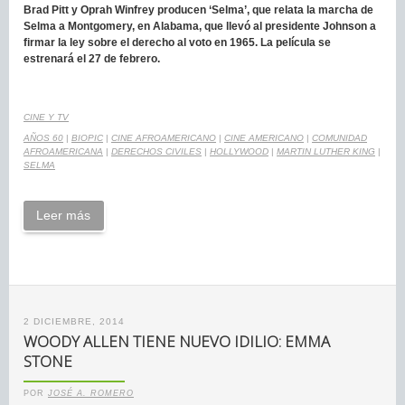
Brad Pitt y Oprah Winfrey producen ‘Selma’, que relata la marcha de
Selma a Montgomery, en Alabama, que llevó al presidente Johnson a
firmar la ley sobre el derecho al voto en 1965. La película se
estrenará el 27 de febrero.
CINE Y TV
AÑOS 60
|
BIOPIC
|
CINE AFROAMERICANO
|
CINE AMERICANO
|
COMUNIDAD
AFROAMERICANA
|
DERECHOS CIVILES
|
HOLLYWOOD
|
MARTIN LUTHER KING
|
SELMA
Leer más
2 DICIEMBRE, 2014
WOODY ALLEN TIENE NUEVO IDILIO: EMMA
STONE
POR
JOSÉ A. ROMERO