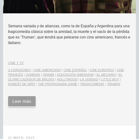
Semana variada y de alianzas, como la de España y Argentina para una
tragicomedia clásica sobre la amistad, la muerte y el vacío de la pérdida
que es ‘Truman’, que tendrá que pelearse con cine americano, francés e
italiano.
CINE Y TV
3 CORAZONES
|
CINE AMERICANO
|
CINE ESPAÑOL
|
CINE EUROPEO
|
CINE
FRANCÉS
|
COMEDIA
|
DRAMA
|
EDUCACIÓN SIBERIANA
|
EL BECARIO
|
EL
ÚLTIMO CAZADOR DE BRUJAS
|
HOLLYWOOD
|
LA VERDAD
|
LITTLE BOY
|
ROBERT DE NIRO
|
THE PROPAGANDA GAME
|
TRAGICOMEDIA
|
TRUMAN
Leer más
11 MAYO, 2015