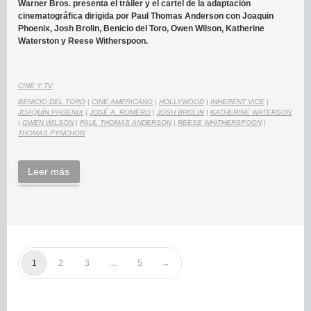
Warner Bros. presenta el tráiler y el cartel de la adaptación
cinematográfica dirigida por Paul Thomas Anderson con Joaquin
Phoenix, Josh Brolin, Benicio del Toro, Owen Wilson, Katherine
Waterston y Reese Witherspoon.
CINE Y TV
BENICIO DEL TORO
|
CINE AMERICANO
|
HOLLYWOOD
|
INHERENT VICE
|
JOAQUÍN PHOENIX
|
JOSÉ A. ROMERO
|
JOSH BROLIN
|
KATHERINE WATERSON
|
OWEN WILSON
|
PAUL THOMAS ANDERSON
|
REESE WHITHERSPOON
|
THOMAS PYNCHON
Leer más
1
2
3
…
5