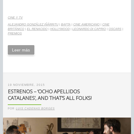
CINE Y TV
ALEJANDRO GONZÁLEZ IÑÁRRITU
|
BAFTA
|
CINE AMERICANO
|
CINE
BRITÁNICO
|
EL RENACIDO
|
HOLLYWOOD
|
LEONARDO DI CAPRIO
|
OSCARS
|
PREMIOS
Leer más
19 NOVIEMBRE, 2015
ESTRENOS – ‘OCHO APELLIDOS
CATALANES’, AND THAT’S ALL FOLKS!
POR
LUIS CADENAS BORGES