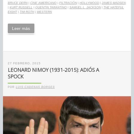
BRUCE DERN
|
CINE AMERICANO
|
FILTRACIÓN
|
HOLLYWOOD
|
JAMES MADSEN
|
KURT RUSSELL
|
QUENTIN TARANTINO
|
SAMUEL L. JACKSON
|
THE HATEFUL
EIGHT
|
TIM ROTH
|
WESTERN
Leer más
27 FEBRERO, 2015
LEONARD NIMOY (1931-2015): ADIÓS A
SPOCK
POR
LUIS CADENAS BORGES