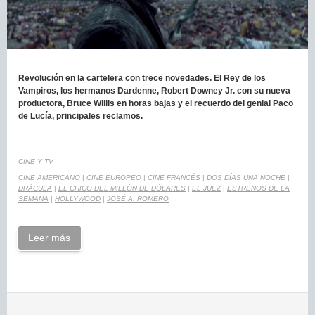
Revolución en la cartelera con trece novedades. El Rey de los
Vampiros, los hermanos Dardenne, Robert Downey Jr. con su nueva
productora, Bruce Willis en horas bajas y el recuerdo del genial Paco
de Lucía, principales reclamos.
CINE Y TV
CINE AMERICANO
|
CINE EUROPEO
|
CINE FRANCÉS
|
DOS DÍAS UNA NOCHE
|
DRÁCULA
|
EL CHICO DEL MILLÓN DE DÓLARES
|
EL JUEZ
|
ESTRENOS DE LA
SEMANA
|
HOLLYWOOD
|
JOSÉ A. ROMERO
Leer más