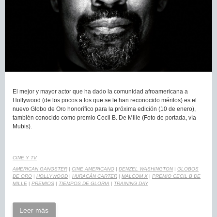
El mejor y mayor actor que ha dado la comunidad afroamericana a
Hollywood (de los pocos a los que se le han reconocido méritos) es el
nuevo Globo de Oro honorífico para la próxima edición (10 de enero),
también conocido como premio Cecil B. De Mille (Foto de portada, vía
Mubis).
CINE Y TV
AMERICAN GANGSTER
|
CINE AMERICANO
|
DENZEL WASHINGTON
|
GLOBOS
DE ORO
|
HOLLYWOOD
|
HURACÁN CARTER
|
MALCOM X
|
PREMIO CECIL B DE
MILLE
|
PREMIOS
|
TIEMPOS DE GLORIA
|
TRAINING DAY
Leer más