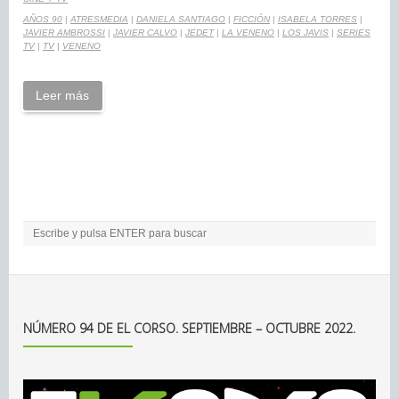
AÑOS 90
|
ATRESMEDIA
|
DANIELA SANTIAGO
|
FICCIÓN
|
ISABELA TORRES
|
JAVIER AMBROSSI
|
JAVIER CALVO
|
JEDET
|
LA VENENO
|
LOS JAVIS
|
SERIES
TV
|
TV
|
VENENO
Leer más
NÚMERO 94 DE EL CORSO. SEPTIEMBRE – OCTUBRE 2022.