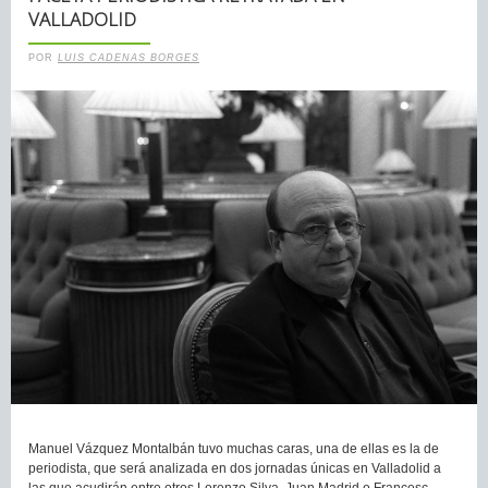
VALLADOLID
POR
LUIS CADENAS BORGES
Manuel Vázquez Montalbán tuvo muchas caras, una de ellas es la de
periodista, que será analizada en dos jornadas únicas en Valladolid a
las que acudirán entre otros Lorenzo Silva, Juan Madrid o Francesc