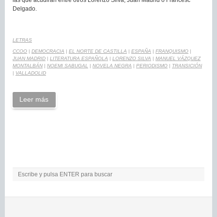
Delgado.
LETRAS
CCOO
|
DEMOCRACIA
|
EL NORTE DE CASTILLA
|
ESPAÑA
|
FRANQUISMO
|
JUAN MADRID
|
LITERATURA ESPAÑOLA
|
LORENZO SILVA
|
MANUEL VÁZQUEZ
MONTALBÁN
|
NOEMI SABUGAL
|
NOVELA NEGRA
|
PERIODISMO
|
TRANSICIÓN
|
VALLADOLID
Leer más