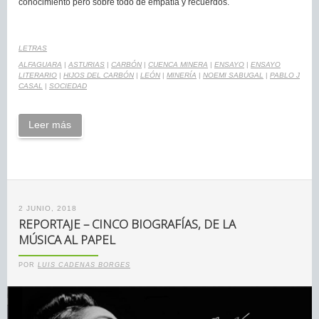
conocimiento pero sobre todo de empatía y recuerdos.
LETRAS
ALFAGUARA
|
ASTURIAS
|
CARBÓN
|
CUENCA MINERA
|
ENSAYO
|
ENSAYO
LITERARIO
|
HIJOS DEL CARBÓN
|
LEÓN
|
MINERÍA
|
NOEMI SABUGAL
|
PABLO J
CASAL
|
SOCIEDAD
Leer más
2 JUNIO, 2018
REPORTAJE – CINCO BIOGRAFÍAS, DE LA
MÚSICA AL PAPEL
POR
LUIS CADENAS BORGES