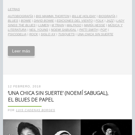
LETRAS
AUTOBIOGRAFÍA
|
BIG MAMMA THORTON
|
BILLIE HOLIDAY
|
BIOGRAFÍA
|
BLUES
|
BOWIE
|
DAVID BOWIE
|
EDICIONES DEL VIENTO
|
FOLK
|
JAZZ
|
LADY
SINGS THE BLUES
|
LUMEN
|
M TRAIN
|
MALPASO
|
MARÍA HESSE
|
MÚSICA Y
LITERATURA
|
NEIL YOUNG
|
NOEMI SABUGAL
|
PATTI SMITH
|
POP
|
PSICODELIA
|
ROCK
|
SIGLO XX
|
TUSQUETS
|
UNA CHICA SIN SUERTE
Leer más
12 FEBRERO, 2018
‘UNA CHICA SIN SUERTE’ (NOEMÍ SABUGAL),
EL BLUES DE PAPEL
POR
LUIS CADENAS BORGES