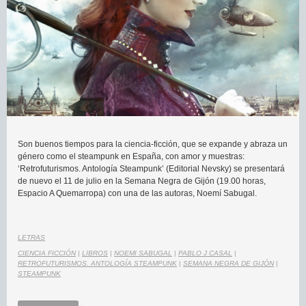
Son buenos tiempos para la ciencia-ficción, que se expande y abraza un
género como el steampunk en España, con amor y muestras:
‘Retrofuturismos. Antología Steampunk’ (Editorial Nevsky) se presentará
de nuevo el 11 de julio en la Semana Negra de Gijón (19.00 horas,
Espacio A Quemarropa) con una de las autoras, Noemí Sabugal.
LETRAS
CIENCIA FICCIÓN
|
LIBROS
|
NOEMI SABUGAL
|
PABLO J CASAL
|
RETROFUTURISMOS. ANTOLOGÍA STEAMPUNK
|
SEMANA NEGRA DE GIJÓN
|
STEAMPUNK