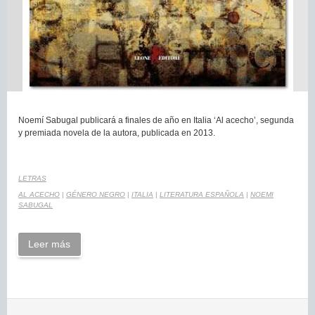
Noemí Sabugal publicará a finales de año en Italia ‘Al acecho’, segunda
y premiada novela de la autora, publicada en 2013.
LETRAS
AL ACECHO
|
GÉNERO NEGRO
|
ITALIA
|
LITERATURA ESPAÑOLA
|
NOEMI
SABUGAL
Leer más