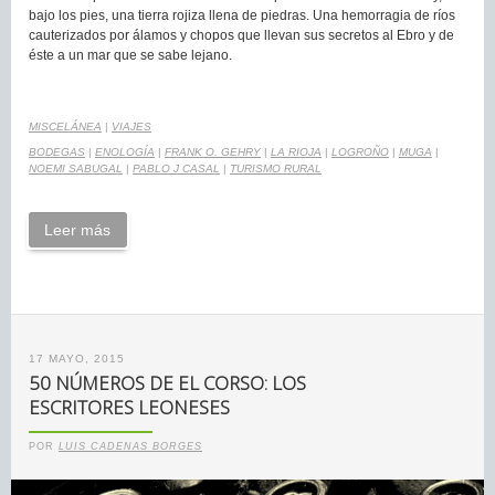
bajo los pies, una tierra rojiza llena de piedras. Una hemorragia de ríos
cauterizados por álamos y chopos que llevan sus secretos al Ebro y de
éste a un mar que se sabe lejano.
MISCELÁNEA
|
VIAJES
BODEGAS
|
ENOLOGÍA
|
FRANK O. GEHRY
|
LA RIOJA
|
LOGROÑO
|
MUGA
|
NOEMI SABUGAL
|
PABLO J CASAL
|
TURISMO RURAL
Leer más
17 MAYO, 2015
50 NÚMEROS DE EL CORSO: LOS
ESCRITORES LEONESES
POR
LUIS CADENAS BORGES