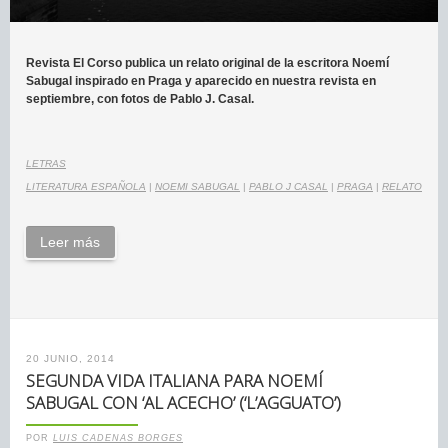
Revista El Corso publica un relato original de la escritora Noemí
Sabugal inspirado en Praga y aparecido en nuestra revista en
septiembre, con fotos de Pablo J. Casal.
LETRAS
LITERATURA ESPAÑOLA
|
NOEMI SABUGAL
|
PABLO J CASAL
|
PRAGA
|
RELATO
Leer más
20 JUNIO, 2014
SEGUNDA VIDA ITALIANA PARA NOEMÍ
SABUGAL CON ‘AL ACECHO’ (‘L’AGGUATO’)
POR
LUIS CADENAS BORGES