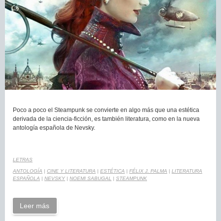
Poco a poco el Steampunk se convierte en algo más que una estética
derivada de la ciencia-ficción, es también literatura, como en la nueva
antología española de Nevsky.
LETRAS
ANTOLOGÍA
|
CINE Y LITERATURA
|
ESTÉTICA
|
FÉLIX J. PALMA
|
LITERATURA
ESPAÑOLA
|
NEVSKY
|
NOEMI SABUGAL
|
STEAMPUNK
Leer más