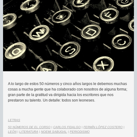
A lo largo de estos 50 números y cinco años largos le debemos muchas
cosas a mucha gente que ha colaborado con nosotros de alguna forma;
gran parte de la gratitud va dirigida hacia los escritores que nos
prestaron su talento. Un detalle: todos son leoneses.
LETRAS
50 NÚMEROS DE EL CORSO
|
CARLOS FIDALGO
|
FERMÍN LÓPEZ COSTERO
|
LEÓN
|
LITERATURA
|
NOEMI SABUGAL
|
PERIODISMO