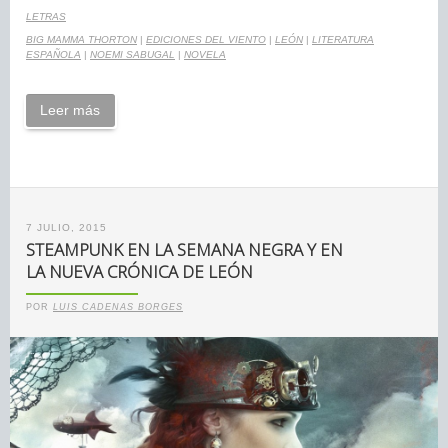
LETRAS
BIG MAMMA THORTON
|
EDICIONES DEL VIENTO
|
LEÓN
|
LITERATURA
ESPAÑOLA
|
NOEMI SABUGAL
|
NOVELA
Leer más
7 JULIO, 2015
STEAMPUNK EN LA SEMANA NEGRA Y EN
LA NUEVA CRÓNICA DE LEÓN
POR
LUIS CADENAS BORGES