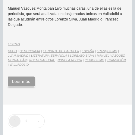
Manuel Vázquez Montalbán tuvo muchas caras, una de ellas es la de
periodista, que será analizada en dos jornadas únicas en Valladolid a
las que acudirán entre otros Lorenzo Silva, Juan Madrid o Francesc
Delgado.
LETRAS
CCOO
|
DEMOCRACIA
|
EL NORTE DE CASTILLA
|
ESPAÑA
|
FRANQUISMO
|
JUAN MADRID
|
LITERATURA ESPAÑOLA
|
LORENZO SILVA
|
MANUEL VÁZQUEZ
MONTALBÁN
|
NOEMI SABUGAL
|
NOVELA NEGRA
|
PERIODISMO
|
TRANSICIÓN
|
VALLADOLID
Leer más
1
2